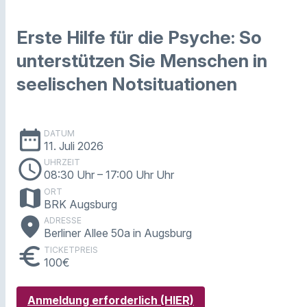
Erste Hilfe für die Psyche: So
unterstützen Sie Menschen in
seelischen Notsituationen
date_range
DATUM
11. Juli 2026
schedule
UHRZEIT
08:30 Uhr
– 17:00 Uhr Uhr
map
ORT
BRK Augsburg
place
ADRESSE
Berliner Allee 50a in Augsburg
euro
TICKETPREIS
100€
Anmeldung erforderlich (HIER)