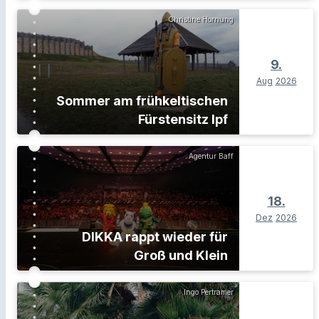
Christine Hornung
9.
Aug
2026
Sommer am frühkeltischen
Fürstensitz Ipf
Agentur Baff
18.
Dez
2026
DIKKA rappt wieder für
Groß und Klein
Ingo Pertramer