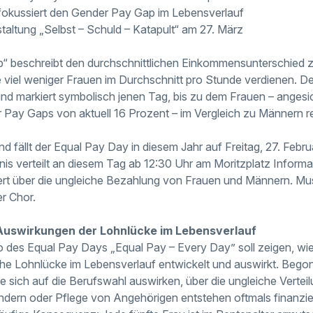
fokussiert den Gender Pay Gap im Lebensverlauf
altung „Selbst – Schuld – Katapult“ am 27. März
“ beschreibt den durchschnittlichen Einkommensunterschied
e viel weniger Frauen im Durchschnitt pro Stunde verdienen. 
d markiert symbolisch jenen Tag, bis zu dem Frauen – angesi
 Pay Gaps von aktuell 16 Prozent – im Vergleich zu Männern 
d fällt der Equal Pay Day in diesem Jahr auf Freitag, 27. Febr
s verteilt an diesem Tag ab 12:30 Uhr am Moritzplatz Informa
rt über die ungleiche Bezahlung von Frauen und Männern. Musi
r Chor.
Auswirkungen der Lohnlücke im Lebensverlauf
o des Equal Pay Days „Equal Pay – Every Day” soll zeigen, wie
he Lohnlücke im Lebensverlauf entwickelt und auswirkt. Bego
e sich auf die Berufswahl auswirken, über die ungleiche Verteil
ndern oder Pflege von Angehörigen entstehen oftmals finanzie