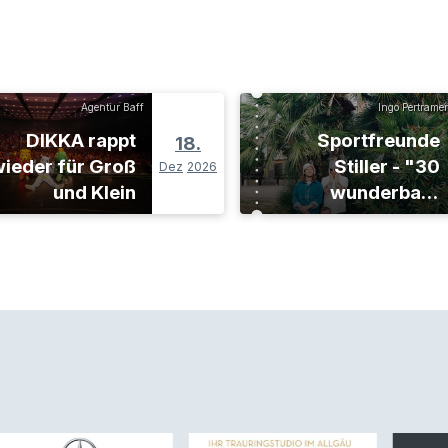
Agentur Baff
Ingo Pertramer
DIKKA rappt
Sportfreunde
18.
ieder für Groß
Stiller - "30
Dez
2026
und Klein
wunderbare
Jahre"-Tour