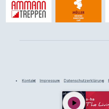
Kontakt
Impressum
Datenschutzerklärung
a-ha
play_arrow
The Livi