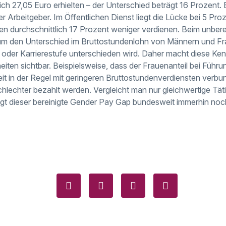
ch 27,05 Euro erhielten – der Unterschied beträgt 16 Prozent. 
 Arbeitgeber. Im Öffentlichen Dienst liegt die Lücke bei 5 Pro
uen durchschnittlich 17 Prozent weniger verdienen. Beim unber
um den Unterschied im Bruttostundenlohn von Männern und Fra
eit oder Karrierestufe unterschieden wird. Daher macht diese K
heiten sichtbar. Beispielsweise, dass der Frauenanteil bei Führ
igkeit in der Regel mit geringeren Bruttostundenverdiensten verbu
chlechter bezahlt werden. Vergleicht man nur gleichwertige Tät
rägt dieser bereinigte Gender Pay Gap bundesweit immerhin no