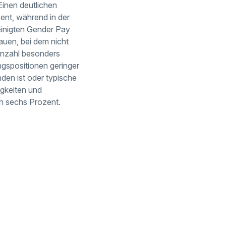
Einen deutlichen
zent, während in der
einigten Gender Pay
uen, bei dem nicht
ennzahl besonders
ungspositionen geringer
nden ist oder typische
igkeiten und
ch sechs Prozent.