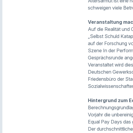
Altersarmut ist eine
schweigen viele Betr
Veranstaltung mac
Auf die Realität und
„Selbst Schuld Katap
auf der Forschung vo
Szene In der Perfor
Gesprächsrunde ang
Veranstaltet wird di
Deutschen Gewerkscha
Friedensbüro der Sta
Sozialwissenschaften
Hintergrund zum E
Berechnungsgrundlag
Vorjahr die unberein
Equal Pay Days das g
Der durchschnittlich