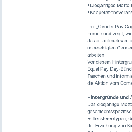
▪Diesjähriges Motto 
▪Kooperationsveranst
Der „Gender Pay Gap
Frauen und zeigt, wi
darauf aufmerksam un
unbereinigten Gender
arbeiten.
Vor diesem Hintergrun
Equal Pay Day-Bündni
Taschen und informie
die Aktion vom Corne
Hintergründe und 
Das diesjährige Mott
geschlechtsspezifisc
Rollenstereotypen, di
der Erziehung von Ki