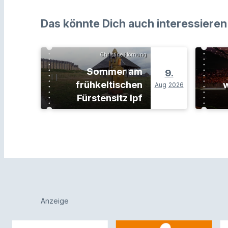
Das könnte Dich auch interessieren
Christine Hornung
Sommer am
9.
frühkeltischen
w
Aug
2026
Fürstensitz Ipf
Anzeige