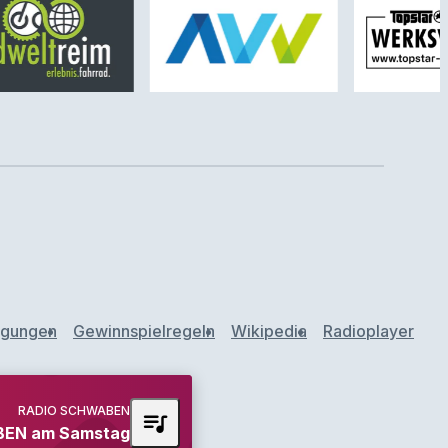
ngungen
Gewinnspielregeln
Wikipedia
Radioplayer
RADIO SCHWABEN
queue_music
EN am Samstag