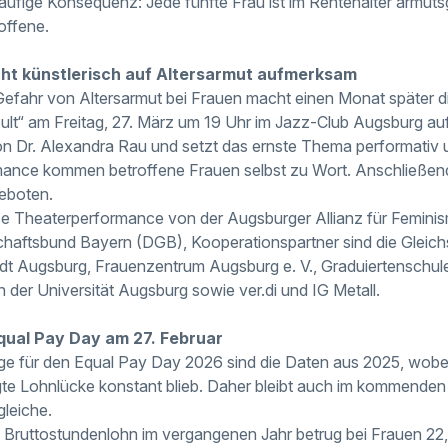
 häufige Konsequenz: Jede fünfte Frau ist im Rentenalter armu
offene.
ht künstlerisch auf Altersarmut aufmerksam
 Gefahr von Altersarmut bei Frauen macht einen Monat später 
ult“ am Freitag, 27. März um 19 Uhr im Jazz-Club Augsburg au
n Dr. Alexandra Rau und setzt das ernste Thema performativ u
mance kommen betroffene Frauen selbst zu Wort. Anschließend
eboten.
ese Theaterperformance von der Augsburger Allianz für Femin
ftsbund Bayern (DGB), Kooperationspartner sind die Gleichst
dt Augsburg, Frauenzentrum Augsburg e. V., Graduiertenschule
 der Universität Augsburg sowie ver.di und IG Metall.
qual Pay Day am 27. Februar
e für den Equal Pay Day 2026 sind die Daten aus 2025, wobei
igte Lohnlücke konstant blieb. Daher bleibt auch im kommende
leiche.
e Bruttostundenlohn im vergangenen Jahr betrug bei Frauen 22