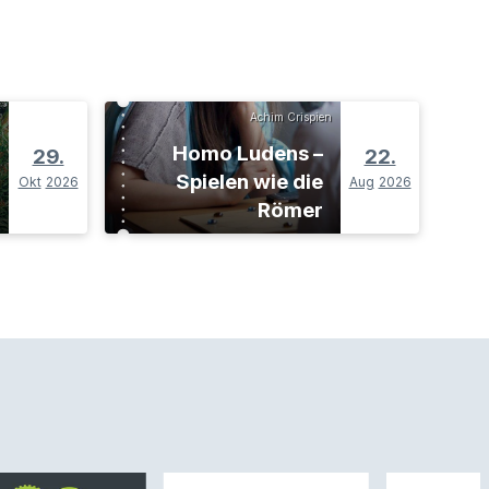
Achim Crispien
Homo Ludens –
29.
22.
Spielen wie die
Okt
2026
Aug
2026
Römer