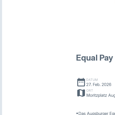
Equal Pay
date_range
DATUM
27. Feb. 2026
map
ORT
Moritzplatz Au
▪Das Augsburger Equ