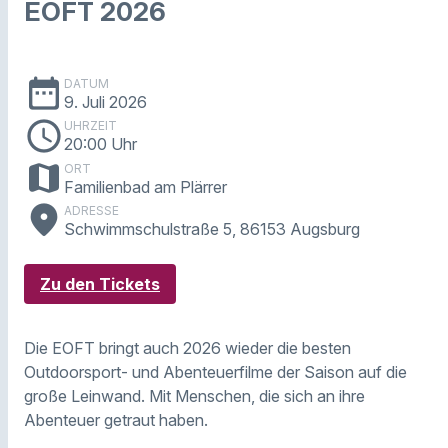
EOFT 2026
date_range
DATUM
9. Juli 2026
schedule
UHRZEIT
20:00 Uhr
map
ORT
Familienbad am Plärrer
place
ADRESSE
Schwimmschulstraße 5, 86153 Augsburg
Zu den Tickets
Die EOFT bringt auch 2026 wieder die besten
Outdoorsport- und Abenteuerfilme der Saison auf die
große Leinwand. Mit Menschen, die sich an ihre
Abenteuer getraut haben.