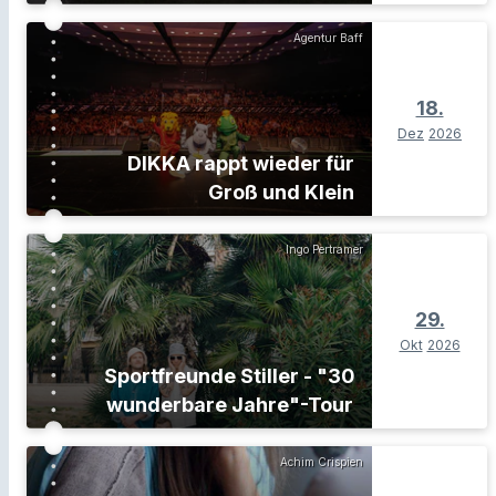
Agentur Baff
18.
Dez
2026
DIKKA rappt wieder für
Groß und Klein
Ingo Pertramer
29.
Okt
2026
Sportfreunde Stiller - "30
wunderbare Jahre"-Tour
Achim Crispien