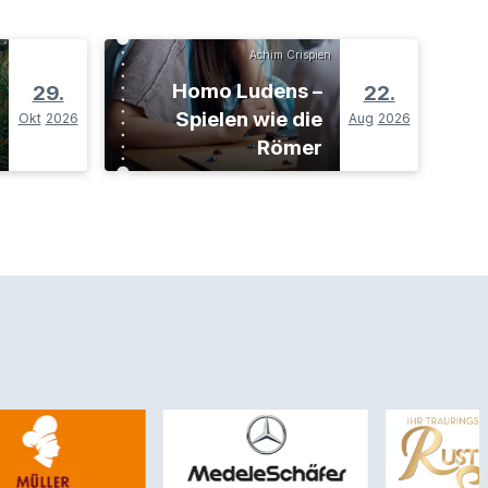
Achim Crispien
Homo Ludens –
29.
22.
Spielen wie die
Okt
2026
Aug
2026
Römer