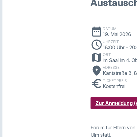
Austausch
date_range
DATUM
19. Mai 2026
schedule
UHRZEIT
18:00 Uhr
– 20
map
ORT
im Saal im 4. 
place
ADRESSE
Kantstraße 8, 
euro
TICKETPREIS
Kostenfrei
Zur Anmeldung (e
Forum für Eltern von
Ulm statt.