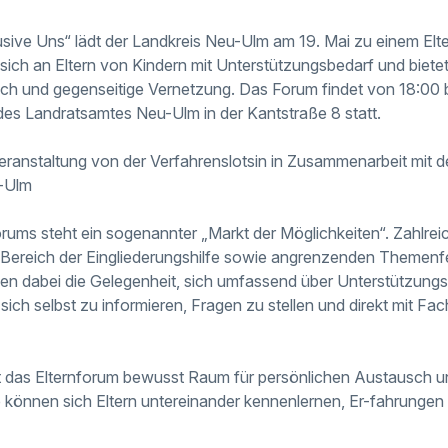
usive Uns“ lädt der Landkreis Neu-Ulm am 19. Mai zu einem Elt
 sich an Eltern von Kindern mit Unterstützungsbedarf und bietet
ch und gegenseitige Vernetzung. Das Forum findet von 18:00 b
es Landratsamtes Neu-Ulm in der Kantstraße 8 statt.
 Veranstaltung von der Verfahrenslotsin in Zusammenarbeit mit 
-Ulm
orums steht ein sogenannter „Markt der Möglichkeiten“. Zahlre
Bereich der Eingliederungshilfe sowie angrenzenden Themenfel
en dabei die Gelegenheit, sich umfassend über Unterstützungs
 sich selbst zu informieren, Fragen zu stellen und direkt mit Fa
t das Elternforum bewusst Raum für persönlichen Austausch u
können sich Eltern untereinander kennenlernen, Er-fahrungen 