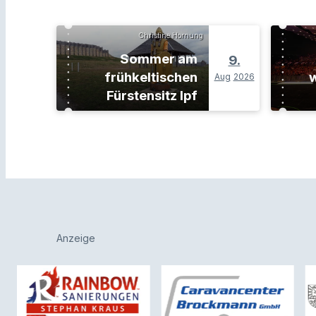
Christine Hornung
Sommer am
9.
frühkeltischen
w
Aug
2026
Fürstensitz Ipf
Anzeige