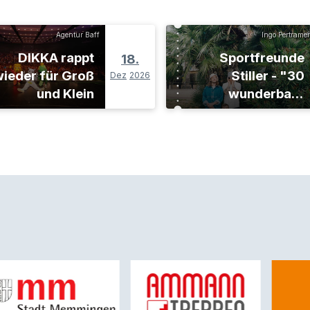
Agentur Baff
Ingo Pertramer
DIKKA rappt
Sportfreunde
18.
ieder für Groß
Stiller - "30
Dez
2026
und Klein
wunderbare
Jahre"-Tour