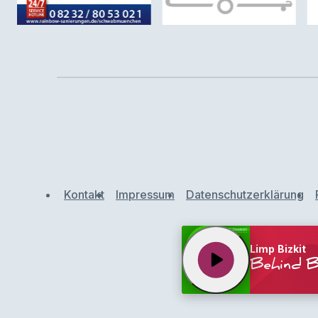
Kontakt
Impressum
Datenschutzerklärung
Limp Bizkit
play_arrow
Behind B