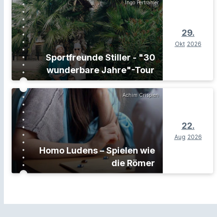
Ingo Pertramer
29.
Okt
2026
Sportfreunde Stiller - "30
wunderbare Jahre"-Tour
Achim Crispien
22.
Aug
2026
Homo Ludens – Spielen wie
die Römer