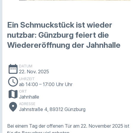
Ein Schmuckstück ist wieder
nutzbar: Günzburg feiert die
Wiedereröffnung der Jahnhalle
date_range
DATUM
22. Nov. 2025
schedule
UHRZEIT
ab 14:00
– 17:00 Uhr Uhr
map
ORT
Jahnhalle
place
ADRESSE
Jahnstraße 4, 89312 Günzburg
Bei einem Tag der offenen Tür am 22. November 2025 ist
für die Besucher viel geboten