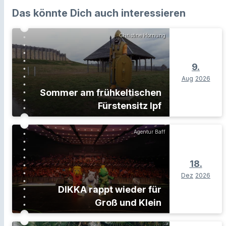
Das könnte Dich auch interessieren
Christine Hornung
9.
Aug
2026
Sommer am frühkeltischen
Fürstensitz Ipf
Agentur Baff
18.
Dez
2026
DIKKA rappt wieder für
Groß und Klein