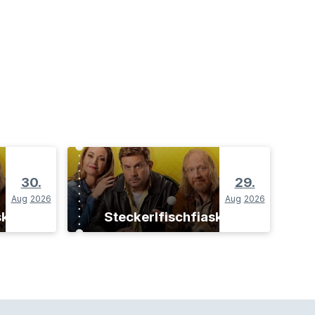
30.
29.
Aug
2026
Aug
2026
sko
Steckerlfischfiasko