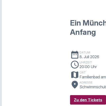
Ein Münchn
Anfang
date_range
DATUM
8. Juli 2026
schedule
UHRZEIT
20:00 Uhr
map
ORT
Familienbad am 
place
ADRESSE
Schwimmschuls
Zu den Tickets