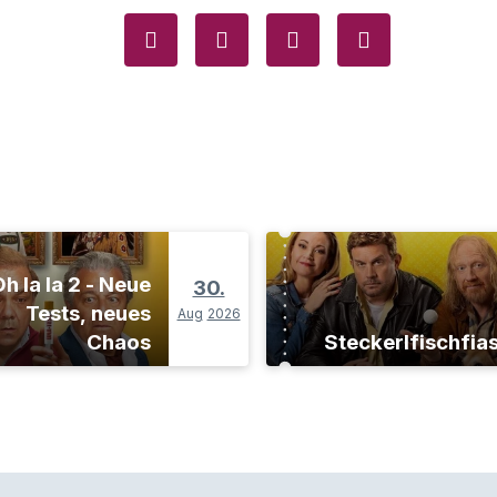
h la la 2 - Neue
30.
Tests, neues
Aug
2026
Chaos
Steckerlfischfia