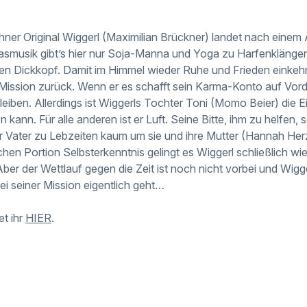
ner Original Wiggerl (Maximilian Brückner) landet nach einem 
Blasmusik gibt’s hier nur Soja-Manna und Yoga zu Harfenklängen
en Dickkopf. Damit im Himmel wieder Ruhe und Frieden einkehr
 Mission zurück. Wenn er es schafft sein Karma-Konto auf Vor
leiben. Allerdings ist Wiggerls Tochter Toni (Momo Beier) die Ein
kann. Für alle anderen ist er Luft. Seine Bitte, ihm zu helfen, 
 ihr Vater zu Lebzeiten kaum um sie und ihre Mutter (Hannah H
ichen Portion Selbsterkenntnis gelingt es Wiggerl schließlich w
er der Wettlauf gegen die Zeit ist noch nicht vorbei und Wig
i seiner Mission eigentlich geht…
et ihr
HIER
.