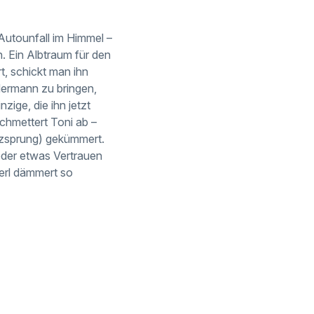
Autounfall im Himmel –
. Ein Albtraum für den
t, schickt man ihn
dermann zu bringen,
zige, die ihn jetzt
schmettert Toni ab –
erzsprung) gekümmert.
ieder etwas Vertrauen
gerl dämmert so