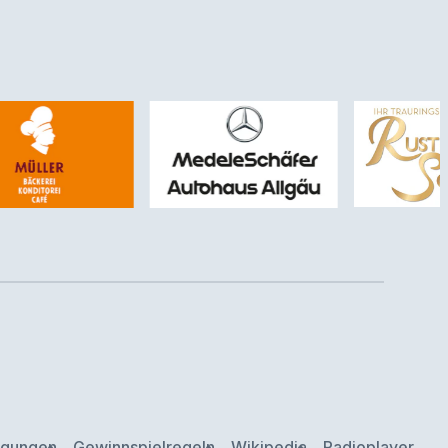
ngungen
Gewinnspielregeln
Wikipedia
Radioplayer