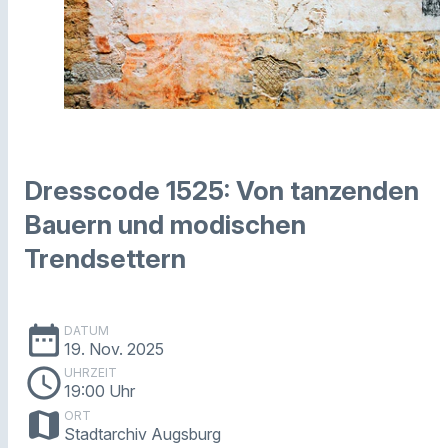
Dresscode 1525: Von tanzenden
Bauern und modischen
Trendsettern
date_range
DATUM
19. Nov. 2025
schedule
UHRZEIT
19:00 Uhr
map
ORT
Stadtarchiv Augsburg