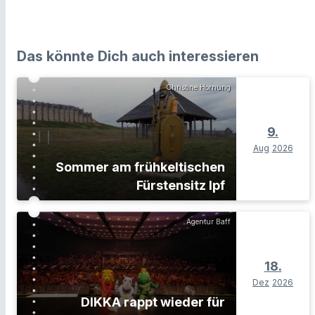
Das könnte Dich auch interessieren
Christine Hornung
9.
Aug
2026
Sommer am frühkeltischen
Fürstensitz Ipf
Agentur Baff
18.
Dez
2026
DIKKA rappt wieder für