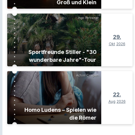
Groß und Klein
Ingo Pertramer
29.
Okt
2026
Sportfreunde Stiller - "30
wunderbare Jahre"-Tour
Achim Crispien
22.
Aug
2026
Homo Ludens – Spielen wie
die Römer