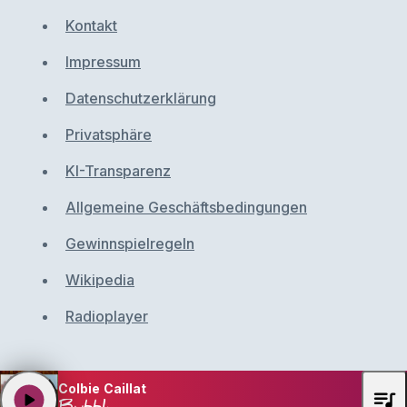
Kontakt
Impressum
Datenschutzerklärung
Privatsphäre
KI-Transparenz
Allgemeine Geschäftsbedingungen
Gewinnspielregeln
Wikipedia
Radioplayer
Colbie Caillat
queue_music
play_arrow