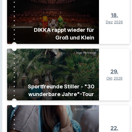
18.
Dez
2026
DIKKA rappt wieder für
Groß und Klein
Ingo Pertramer
29.
Okt
2026
Sportfreunde Stiller - "30
wunderbare Jahre"-Tour
Achim Crispien
22.