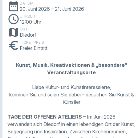
date_range
DATUM
20. Juni 2026
– 21. Juni 2026
schedule
UHRZEIT
12:00 Uhr
map
ORT
Diedorf
euro
TICKETPREIS
Freier Eintritt
Kunst, Musik, Kreativaktionen & „besondere“
Veranstaltungsorte
Liebe Kultur- und Kunstinteressierte,
kommen Sie und seien Sie dabei – besuchen Sie Kunst &
Künstler
TAGE DER OFFENEN ATELIERS
– Im Juni 2026
verwandelt sich Diedorf in einen lebendigen Ort der Kunst,
Begegnung und Inspiration. Zwischen Kirchenräumen,