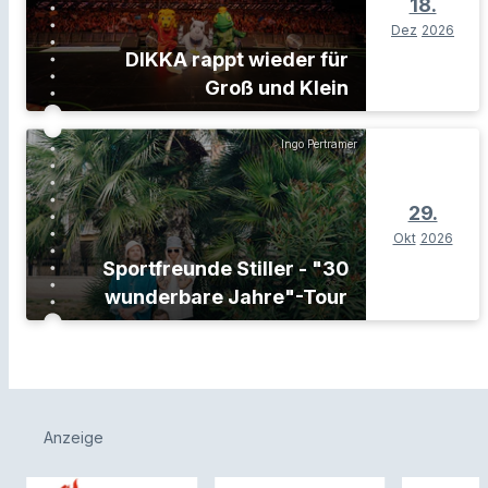
18.
Dez
2026
DIKKA rappt wieder für
Groß und Klein
Ingo Pertramer
29.
Okt
2026
Sportfreunde Stiller - "30
wunderbare Jahre"-Tour
Anzeige