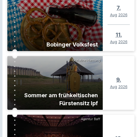
7.
Aug
2026
11.
Aug
2026
Bobinger Volksfest
Christine Hornung
9.
Aug
2026
Sommer am frühkeltischen
Fürstensitz Ipf
Agentur Baff