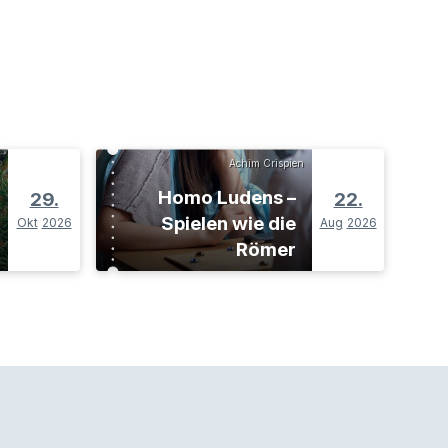
Achim Crispien
Homo Ludens –
29.
22.
Spielen wie die
Okt
2026
Aug
2026
Römer