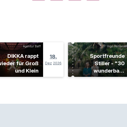
Agentur Baff
Ingo Pertramer
DIKKA rappt
Sportfreunde
18.
ieder für Groß
Stiller - "30
Dez
2026
und Klein
wunderbare
Jahre"-Tour