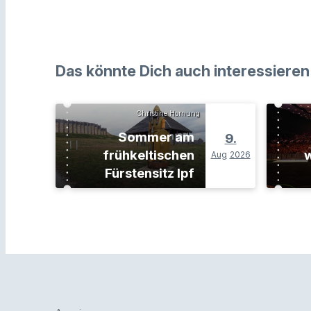
Das könnte Dich auch interessieren
Christine Hornung
Sommer am
9.
frühkeltischen
w
Aug
2026
Fürstensitz Ipf