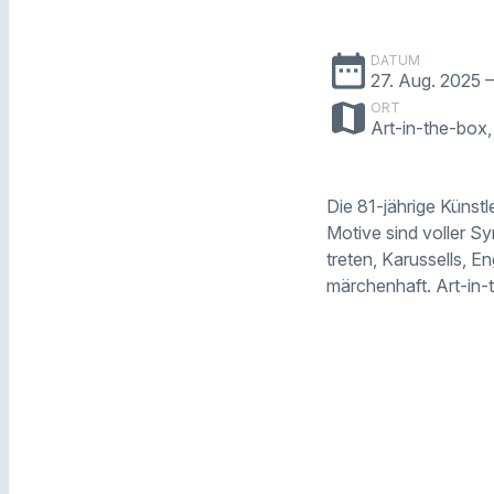
date_range
DATUM
27. Aug. 2025
–
map
ORT
Art-in-the-box
Die 81-jährige Künstl
Motive sind voller S
treten, Karussells, 
märchenhaft. Art-in-