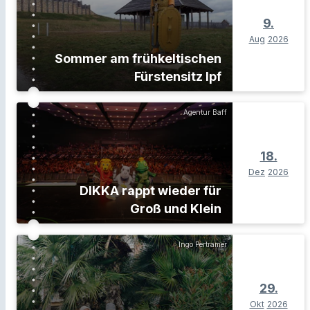
9.
Aug
2026
Sommer am frühkeltischen
Fürstensitz Ipf
Agentur Baff
18.
Dez
2026
DIKKA rappt wieder für
Groß und Klein
Ingo Pertramer
29.
Okt
2026