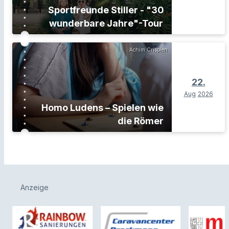
Sportfreunde Stiller - "30
wunderbare Jahre"-Tour
Achim Crispien
22.
Aug
2026
Homo Ludens – Spielen wie
die Römer
Anzeige