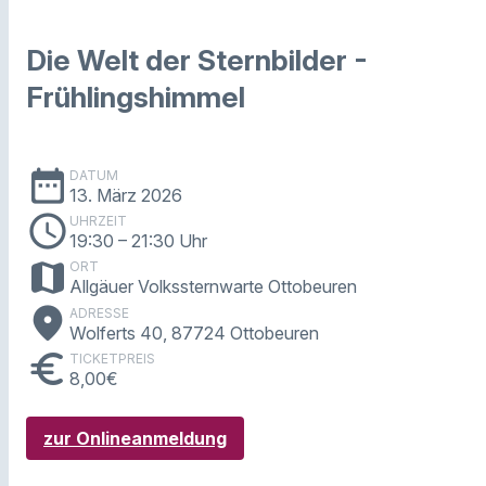
Die Welt der Sternbilder -
Frühlingshimmel
date_range
DATUM
13. März 2026
schedule
UHRZEIT
19:30
– 21:30 Uhr
map
ORT
Allgäuer Volkssternwarte Ottobeuren
place
ADRESSE
Wolferts 40, 87724 Ottobeuren
euro
TICKETPREIS
8,00€
zur Onlineanmeldung