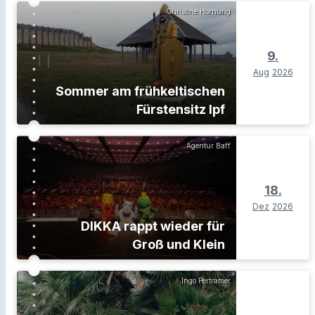
Christine Hornung
9.
Aug
2026
Sommer am frühkeltischen
Fürstensitz Ipf
Agentur Baff
18.
Dez
2026
DIKKA rappt wieder für
Groß und Klein
Ingo Pertramer