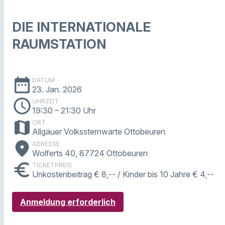
DIE INTERNATIONALE
RAUMSTATION
date_range
DATUM
23. Jan. 2026
schedule
UHRZEIT
19:30
– 21:30 Uhr
map
ORT
Allgäuer Volkssternwarte Ottobeuren
place
ADRESSE
Wolferts 40, 87724 Ottobeuren
euro
TICKETPREIS
Unkostenbeitrag € 8,-- / Kinder bis 10 Jahre € 4,--
Anmeldung erforderlich