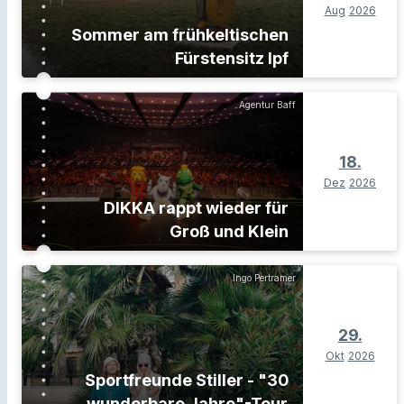
Aug
2026
Sommer am frühkeltischen
Fürstensitz Ipf
Agentur Baff
18.
Dez
2026
DIKKA rappt wieder für
Groß und Klein
Ingo Pertramer
29.
Okt
2026
Sportfreunde Stiller - "30
wunderbare Jahre"-Tour