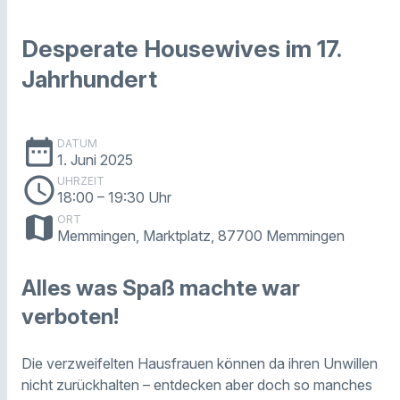
Desperate Housewives im 17.
Jahrhundert
date_range
DATUM
1. Juni 2025
schedule
UHRZEIT
18:00
– 19:30 Uhr
map
ORT
Memmingen, Marktplatz, 87700 Memmingen
Alles was Spaß machte war
verboten!
Die verzweifelten Hausfrauen können da ihren Unwillen
nicht zurückhalten – entdecken aber doch so manches