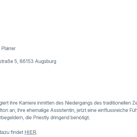
Plärrer
traße 5, 86153 Augsburg
giert ihre Karriere inmitten des Niedergangs des traditionellen Z
lton an, ihre ehemalige Assistentin, jetzt eine einflussreiche Fü
egeldern, die Priestly dringend benötigt.
dazu findet
HIER
.