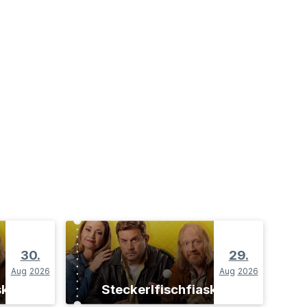
30.
29.
Aug
2026
Aug
2026
sko
Steckerlfischfiasko