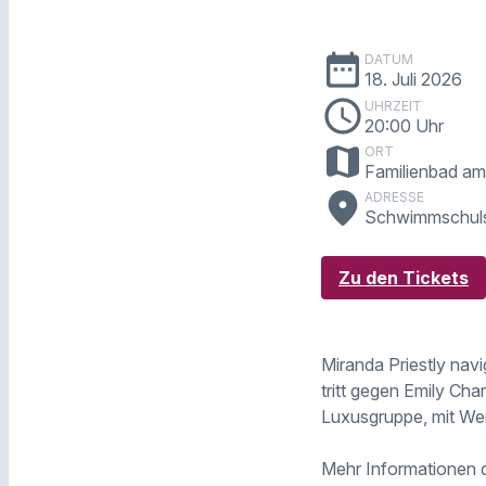
date_range
DATUM
18. Juli 2026
schedule
UHRZEIT
20:00 Uhr
map
ORT
Familienbad am 
place
ADRESSE
Schwimmschuls
Zu den Tickets
Miranda Priestly navi
tritt gegen Emily Char
Luxusgruppe, mit Werb
Mehr Informationen 