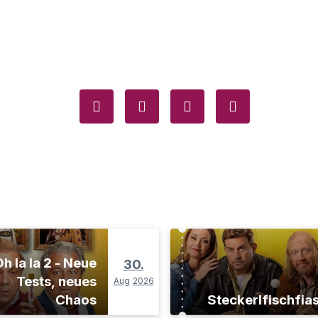
h la la 2 - Neue
30.
Tests, neues
Aug
2026
Chaos
Steckerlfischfia