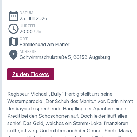
date_range
DATUM
25. Juli 2026
schedule
UHRZEIT
20:00 Uhr
map
ORT
Familienbad am Plärrer
place
ADRESSE
Schwimmschulstraße 5, 86153 Augsburg
Zu den Tickets
Regisseur Michael „Bully“ Herbig stellt uns seine
Westernparodie „Der Schuh des Manitu“ vor. Darin nimmt
der bayrisch sprechende Häuptling der Apachen einen
Kredit bei den Schoschonen auf. Doch leider läuft alles
schief. Das Geld, welches ein Stamm-Lokal finanzieren
sollte, ist weg. Und mit ihm auch der Gauner Santa Maria,