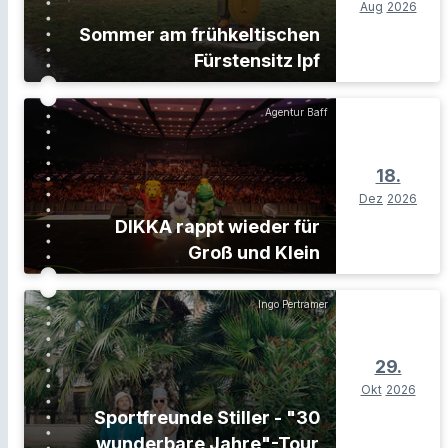
Aug
2026
Sommer am frühkeltischen
Fürstensitz Ipf
Agentur Baff
18.
Dez
2026
DIKKA rappt wieder für
Groß und Klein
Ingo Pertramer
29.
Okt
2026
Sportfreunde Stiller - "30
wunderbare Jahre"-Tour