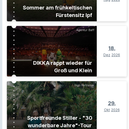
Sommer am frühkeltischen
Fürstensitz Ipf
Agentur Baff
18.
Dez
2026
DIKKA rappt wieder für
Groß und Klein
Ingo Pertramer
29.
Okt
2026
Sportfreunde Stiller - "30
wunderbare Jahre"-Tour