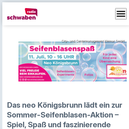
menu
City- und Centermanagement Weimar GmbH
Das neo Königsbrunn lädt ein zur
Sommer-Seifenblasen-Aktion –
Spiel, Spaß und faszinierende