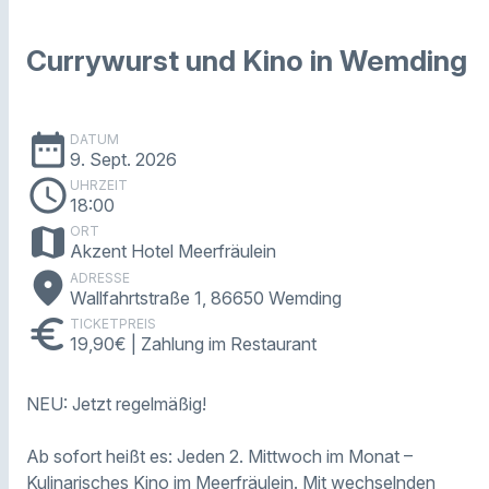
Currywurst und Kino in Wemding
date_range
DATUM
9. Sept. 2026
schedule
UHRZEIT
18:00
map
ORT
Akzent Hotel Meerfräulein
place
ADRESSE
Wallfahrtstraße 1, 86650 Wemding
euro
TICKETPREIS
19,90€ | Zahlung im Restaurant
NEU: Jetzt regelmäßig!
Ab sofort heißt es: Jeden 2. Mittwoch im Monat –
Kulinarisches Kino im Meerfräulein. Mit wechselnden