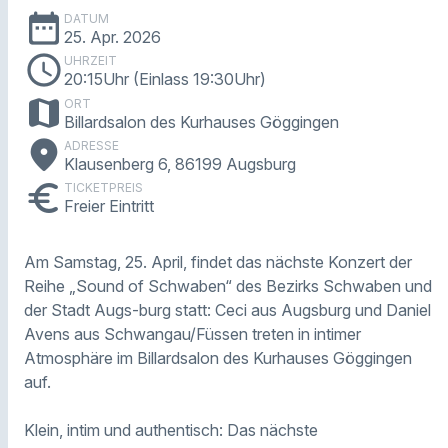
date_range
DATUM
25. Apr. 2026
schedule
UHRZEIT
20:15Uhr (Einlass 19:30Uhr)
map
ORT
Billardsalon des Kurhauses Göggingen
place
ADRESSE
Klausenberg 6, 86199 Augsburg
euro
TICKETPREIS
Freier Eintritt
Am Samstag, 25. April, findet das nächste Konzert der
Reihe „Sound of Schwaben“ des Bezirks Schwaben und
der Stadt Augs-burg statt: Ceci aus Augsburg und Daniel
Avens aus Schwangau/Füssen treten in intimer
Atmosphäre im Billardsalon des Kurhauses Göggingen
auf.
Klein, intim und authentisch: Das nächste