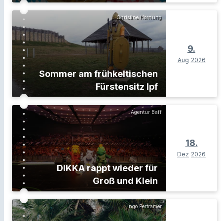
Christine Hornung
9.
Aug
2026
Sommer am frühkeltischen
Fürstensitz Ipf
Agentur Baff
18.
Dez
2026
DIKKA rappt wieder für
Groß und Klein
Ingo Pertramer