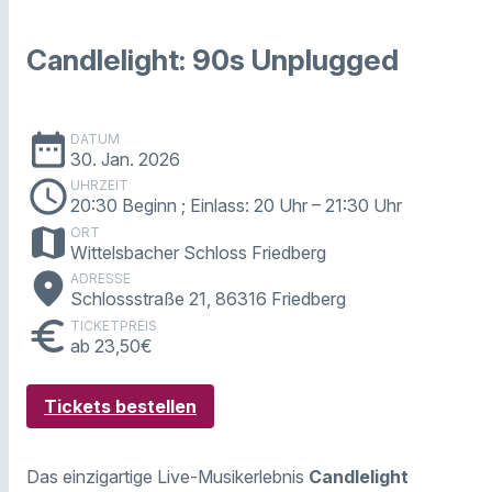
Candlelight: 90s Unplugged
date_range
DATUM
30. Jan. 2026
schedule
UHRZEIT
20:30 Beginn ; Einlass: 20 Uhr
– 21:30 Uhr
map
ORT
Wittelsbacher Schloss Friedberg
place
ADRESSE
Schlossstraße 21, 86316 Friedberg
euro
TICKETPREIS
ab 23,50€
Tickets bestellen
Das einzigartige Live-Musikerlebnis
Candlelight