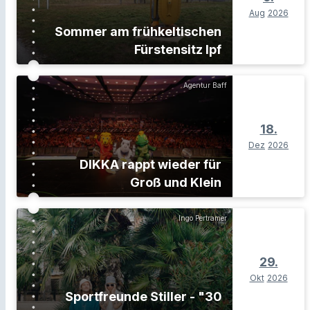
Aug
2026
Sommer am frühkeltischen
Fürstensitz Ipf
Agentur Baff
18.
Dez
2026
DIKKA rappt wieder für
Groß und Klein
Ingo Pertramer
29.
Okt
2026
Sportfreunde Stiller - "30