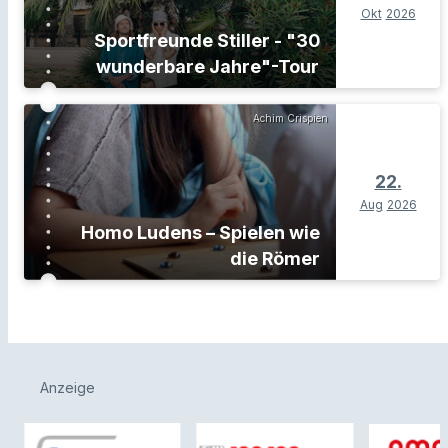
Okt
2026
Sportfreunde Stiller - "30
wunderbare Jahre"-Tour
Achim Crispien
22.
Aug
2026
Homo Ludens – Spielen wie
die Römer
Anzeige