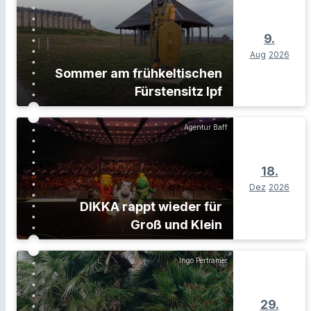
9.
Aug
2026
Sommer am frühkeltischen
Fürstensitz Ipf
Agentur Baff
18.
Dez
2026
DIKKA rappt wieder für
Groß und Klein
Ingo Pertramer
29.