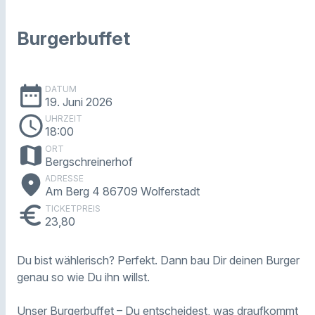
Burgerbuffet
date_range
DATUM
19. Juni 2026
schedule
UHRZEIT
18:00
map
ORT
Bergschreinerhof
place
ADRESSE
Am Berg 4 86709 Wolferstadt
euro
TICKETPREIS
23,80
Du bist wählerisch? Perfekt. Dann bau Dir deinen Burger
genau so wie Du ihn willst.
Unser Burgerbuffet – Du entscheidest, was draufkommt