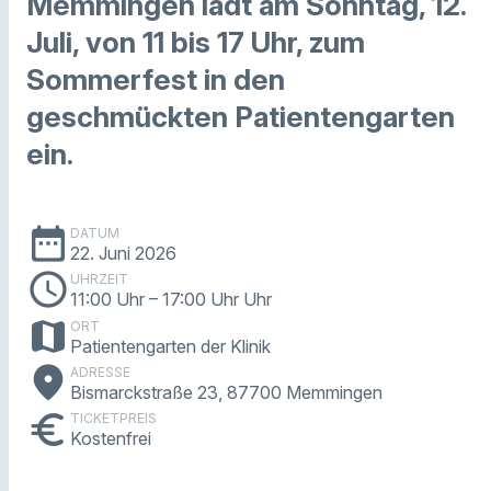
Memmingen lädt am Sonntag, 12.
Juli, von 11 bis 17 Uhr, zum
Sommerfest in den
geschmückten Patientengarten
ein.
date_range
DATUM
22. Juni 2026
schedule
UHRZEIT
11:00 Uhr
– 17:00 Uhr Uhr
map
ORT
Patientengarten der Klinik
place
ADRESSE
Bismarckstraße 23, 87700 Memmingen
euro
TICKETPREIS
Kostenfrei