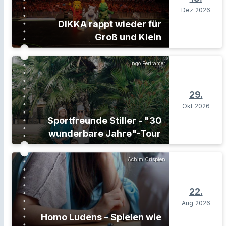
Dez
2026
DIKKA rappt wieder für
Groß und Klein
Ingo Pertramer
29.
Okt
2026
Sportfreunde Stiller - "30
wunderbare Jahre"-Tour
Achim Crispien
22.
Aug
2026
Homo Ludens – Spielen wie