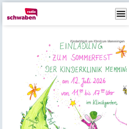
menu
Kinderklinik am Klinikum Memmingen