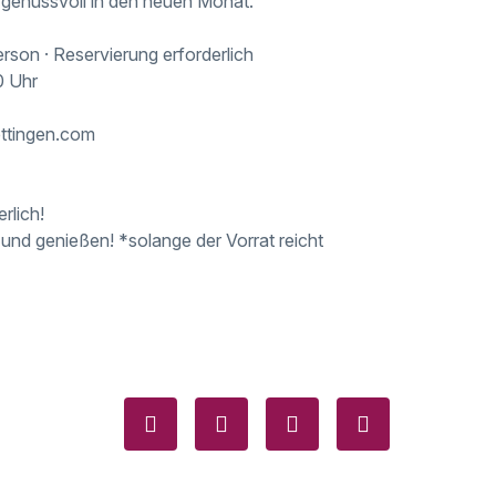
n genussvoll in den neuen Monat.
rson · Reservierung erforderlich
0 Uhr
ttingen.com
rlich!
 und genießen! *solange der Vorrat reicht