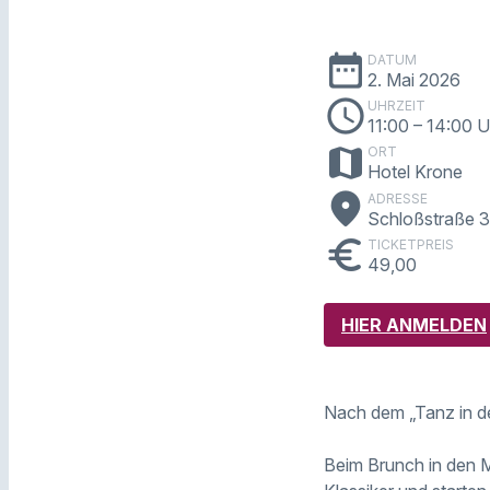
date_range
DATUM
2. Mai 2026
schedule
UHRZEIT
11:00
– 14:00 U
map
ORT
Hotel Krone
place
ADRESSE
Schloßstraße 
euro
TICKETPREIS
49,00
HIER ANMELDEN
Nach dem „Tanz in de
Beim Brunch in den 