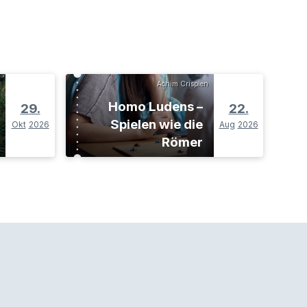
Achim Crispien
Homo Ludens –
29.
22.
Spielen wie die
Okt
2026
Aug
2026
Römer