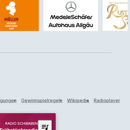
ngungen
Gewinnspielregeln
Wikipedia
Radioplayer
RADIO SCHWABEN
queue_music