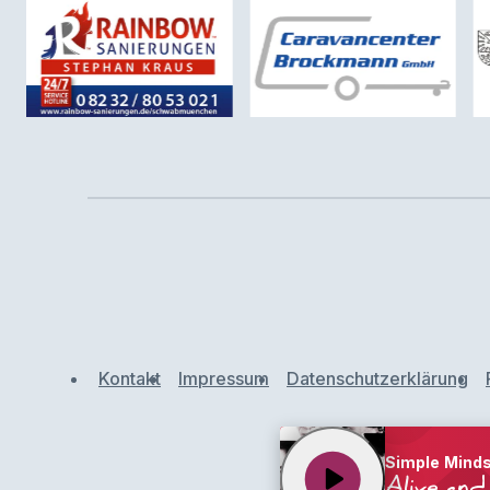
Kontakt
Impressum
Datenschutzerklärung
Simple Mind
play_arrow