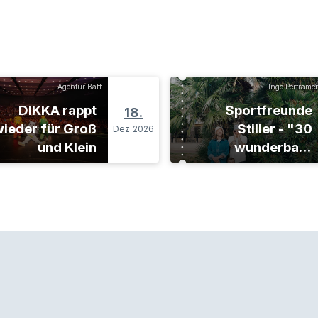
Agentur Baff
Ingo Pertramer
DIKKA rappt
Sportfreunde
18.
ieder für Groß
Stiller - "30
Dez
2026
und Klein
wunderbare
Jahre"-Tour