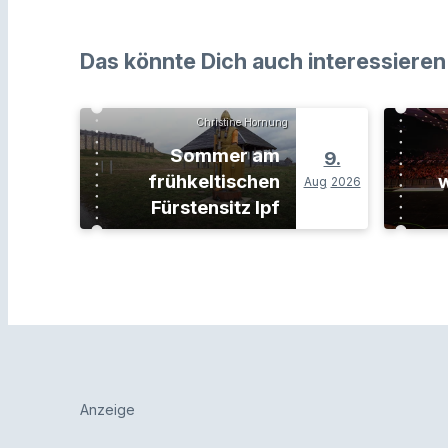
Das könnte Dich auch interessieren
Christine Hornung
Sommer am
9.
frühkeltischen
w
Aug
2026
Fürstensitz Ipf
Anzeige