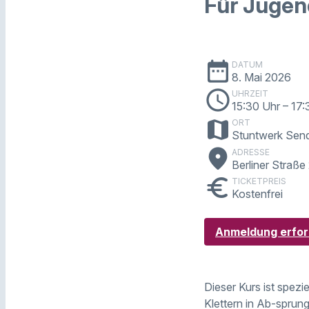
Für Jugen
date_range
DATUM
8. Mai 2026
schedule
UHRZEIT
15:30 Uhr
– 17:
map
ORT
Stuntwerk Sen
place
ADRESSE
Berliner Straß
euro
TICKETPREIS
Kostenfrei
Anmeldung erfor
Dieser Kurs ist spezie
Klettern in Ab-sprun