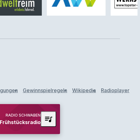
ngungen
Gewinnspielregeln
Wikipedia
Radioplayer
RADIO SCHWABEN
queue_music
rühstücksradio