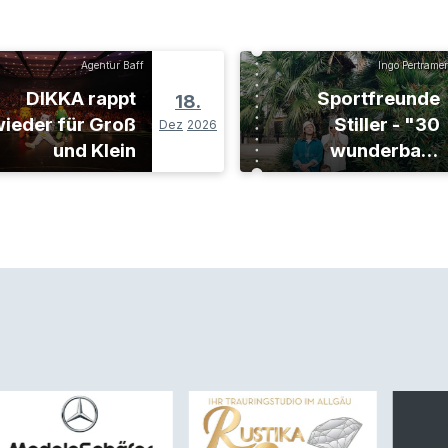
Agentur Baff
Ingo Pertramer
DIKKA rappt
Sportfreunde
18.
ieder für Groß
Stiller - "30
Dez
2026
und Klein
wunderbare
Jahre"-Tour