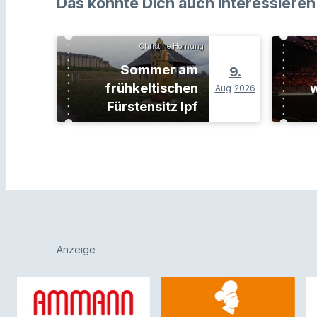
Das könnte Dich auch interessieren
Christine Hornung
Sommer am
9.
frühkeltischen
w
Aug
2026
Fürstensitz Ipf
Anzeige