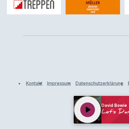
Kontakt
Impressum
Datenschutzerklärung
David Bowie
play_arrow
Let's Da