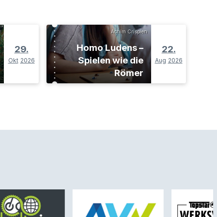
Achim Crispien
Homo Ludens –
29.
22.
Spielen wie die
Okt
2026
Aug
2026
Römer