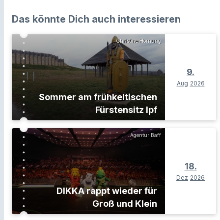
Das könnte Dich auch interessieren
Christine Hornung
9.
Aug
2026
Sommer am frühkeltischen
Fürstensitz Ipf
Agentur Baff
18.
Dez
2026
DIKKA rappt wieder für
Groß und Klein