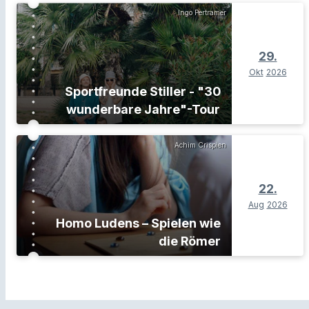
Ingo Pertramer
29.
Okt
2026
Sportfreunde Stiller - "30
wunderbare Jahre"-Tour
Achim Crispien
22.
Aug
2026
Homo Ludens – Spielen wie
die Römer