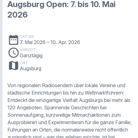
Augsburg Open: 7. bis 10. Mai
2026
date_range
DATUM
7. Mai 2026
– 10. Apr. 2026
schedule
UHRZEIT
Ganztägig
map
ORT
Augsburg
Von regionalen Radiosendern über lokale Vereine und
städtische Einrichtungen bis hin zu Weltmarktführern:
Entdeckt die einzigartige Vielfalt Augsburgs bei mehr als
120 Angeboten. Spannende Geschichten bei
Sonnenaufgang, kurzweilige Mitmachaktionen zum
Ausprobieren und Experimentieren für die ganze Familie,
Führungen an Orten, die normalerweise nicht öffentlich
zugänglich sind – wer das erleben möchte, ist bei