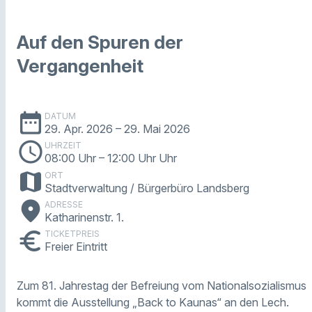
Auf den Spuren der
Vergangenheit
date_range
DATUM
29. Apr. 2026
– 29. Mai 2026
schedule
UHRZEIT
08:00 Uhr
– 12:00 Uhr Uhr
map
ORT
Stadtverwaltung / Bürgerbüro Landsberg
place
ADRESSE
Katharinenstr. 1.
euro
TICKETPREIS
Freier Eintritt
Zum 81. Jahrestag der Befreiung vom Nationalsozialismus
kommt die Ausstellung „Back to Kaunas“ an den Lech.