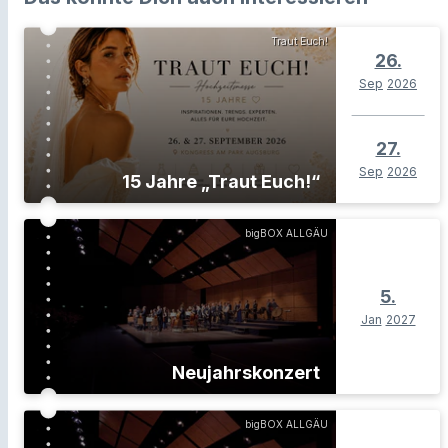
Traut Euch!
26.
Sep
2026
27.
Sep
2026
15 Jahre „Traut Euch!“
bigBOX ALLGÄU
5.
Jan
2027
Neujahrskonzert
bigBOX ALLGÄU