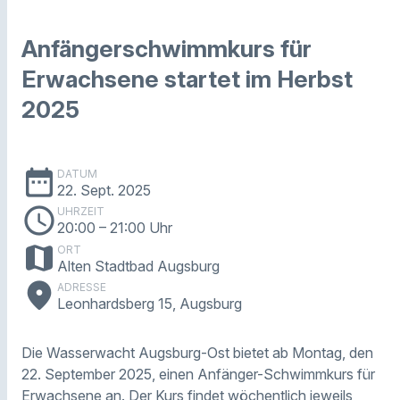
Anfängerschwimmkurs für
Erwachsene startet im Herbst
2025
date_range
DATUM
22. Sept. 2025
schedule
UHRZEIT
20:00
– 21:00 Uhr
map
ORT
Alten Stadtbad Augsburg
place
ADRESSE
Leonhardsberg 15, Augsburg
Die Wasserwacht Augsburg-Ost bietet ab Montag, den
22. September 2025, einen Anfänger-Schwimmkurs für
Erwachsene an. Der Kurs findet wöchentlich jeweils