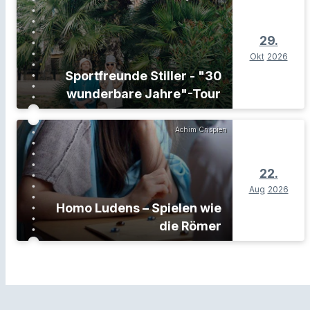
29.
Okt
2026
Sportfreunde Stiller - "30
wunderbare Jahre"-Tour
Achim Crispien
22.
Aug
2026
Homo Ludens – Spielen wie
die Römer