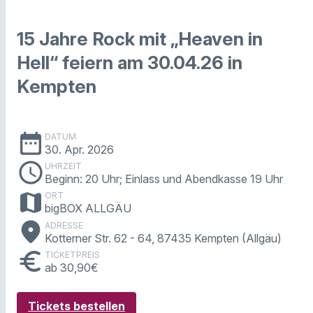
15 Jahre Rock mit „Heaven in
Hell“ feiern am 30.04.26 in
Kempten
date_range
DATUM
30. Apr. 2026
schedule
UHRZEIT
Beginn: 20 Uhr; Einlass und Abendkasse 19 Uhr
map
ORT
bigBOX ALLGÄU
place
ADRESSE
Kotterner Str. 62 - 64, 87435 Kempten (Allgäu)
euro
TICKETPREIS
ab 30,90€
Tickets bestellen