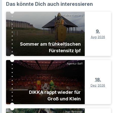
Das könnte Dich auch interessieren
Christine Hornung
9.
Aug
2026
Sommer am frühkeltischen
Fürstensitz Ipf
Agentur Baff
18.
Dez
2026
DIKKA rappt wieder für
Groß und Klein
Ingo Pertramer