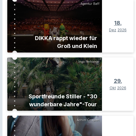
Agentur Baff
18.
Dez
2026
DIKKA rappt wieder für
Groß und Klein
Ingo Pertramer
29.
Okt
2026
Sportfreunde Stiller - "30
wunderbare Jahre"-Tour
Achim Crispien