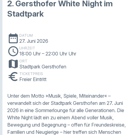
2. Gersthofer White Night im
Stadtpark
date_range
DATUM
27. Juni 2026
schedule
UHRZEIT
18:00 Uhr
– 22:00 Uhr Uhr
map
ORT
Stadtpark Gersthofen
euro
TICKETPREIS
Freier Eintritt
Unter dem Motto »Musik, Spiele, Miteinander« –
verwandelt sich der Stadtpark Gersthofen am 27. Juni
2026 in eine Sommerlounge für alle Generationen. Die
White Night lädt ein zu einem Abend voller Musik,
Bewegung und Begegnung – offen für Freundeskreise,
Familien und Neugierige – hier treffen sich Menschen