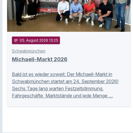
notes
05
. August 2026 13:25
Schwabmünchen
Michaeli-Markt 2026
Bald ist es wieder soweit: Der Michaeli-Markt in
Schwabmünchen startet am 24. September 2026!
Sechs Tage lang warten Festzeltstimmung,
Fahrgeschäfte, Marktstände und jede Menge …