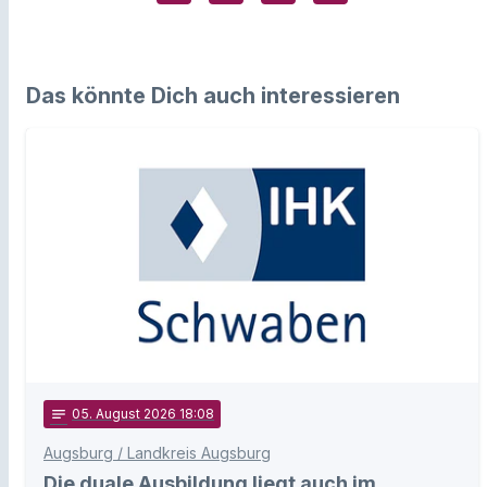
Das könnte Dich auch interessieren
notes
05
. August 2026 18:08
Augsburg / Landkreis Augsburg
Die duale Ausbildung liegt auch im