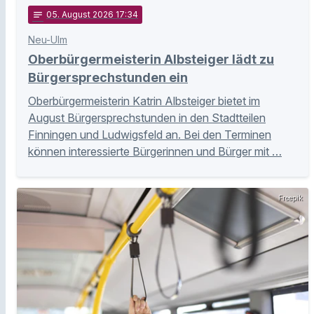
notes
05
. August 2026 17:34
Neu-Ulm
Oberbürgermeisterin Albsteiger lädt zu
Bürgersprechstunden ein
Oberbürgermeisterin Katrin Albsteiger bietet im
August Bürgersprechstunden in den Stadtteilen
Finningen und Ludwigsfeld an. Bei den Terminen
können interessierte Bürgerinnen und Bürger mit …
Freepik