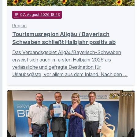
notes
07
. August 2026 18:23
Region
Tourismusregion Allgäu / Bayerisch
Schwaben schließt Halbjahr positiv ab
Das Verbandsgebiet Allgäu/Bayerisch-Schwaben
erweist sich auch im ersten Halbjahr 2026 als
verlässliche und gefragte Destination für
Urlaubsgäste, vor allem aus dem Inland. Nach den …
Optik Gronde