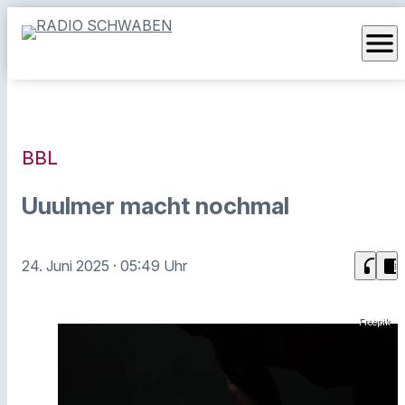
menu
BBL
Uuulmer macht nochmal
headphones
chrome_reader_mode
24. Juni 2025
· 05:49 Uhr
Freepik