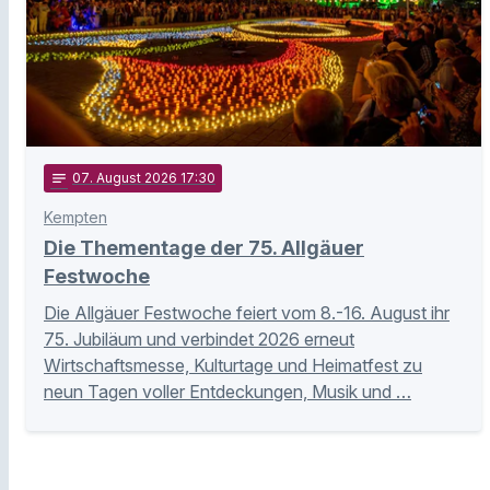
notes
07
. August 2026 17:30
Kempten
Die Thementage der 75. Allgäuer
Festwoche
Die Allgäuer Festwoche feiert vom 8.-16. August ihr
75. Jubiläum und verbindet 2026 erneut
Wirtschaftsmesse, Kulturtage und Heimatfest zu
neun Tagen voller Entdeckungen, Musik und …