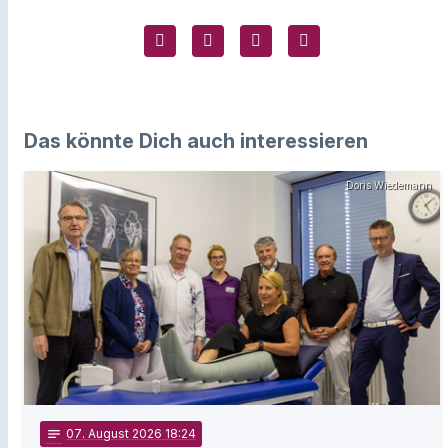
Das könnte Dich auch interessieren
Doris Wiedemann
notes
07
. August 2026 18:24