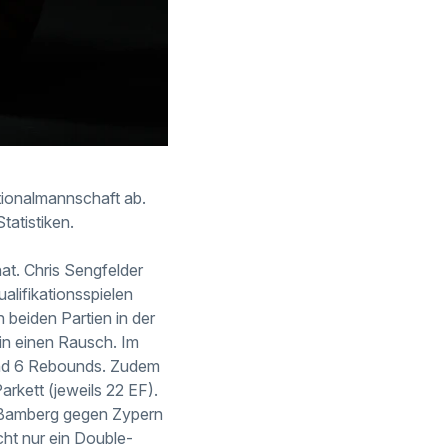
ationalmannschaft ab.
tatistiken.
at. Chris Sengfelder
lifikationsspielen
beiden Partien in der
in einen Rausch. Im
 und 6 Rebounds. Zudem
rkett (jeweils 22 EF).
n Bamberg gegen Zypern
ht nur ein Double-