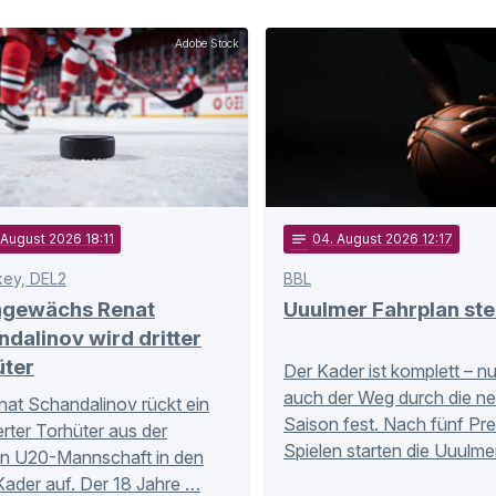
Adobe Stock
 August 2026 18:11
notes
04
. August 2026 12:17
key, DEL2
BBL
ngewächs Renat
Uuulmer Fahrplan ste
dalinov wird dritter
üter
Der Kader ist komplett – n
auch der Weg durch die n
nat Schandalinov rückt ein
Saison fest. Nach fünf Pr
ierter Torhüter aus der
Spielen starten die Uuulme
n U20-Mannschaft in den
Kader auf. Der 18 Jahre …