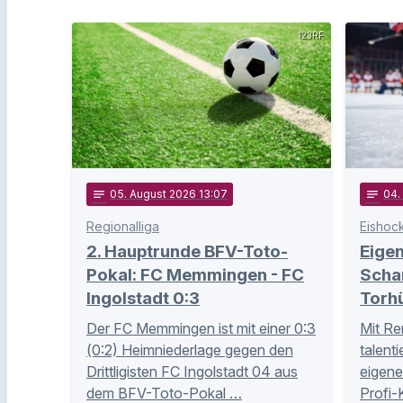
123RF
notes
05
. August 2026 13:07
notes
04
.
Regionalliga
Eishoc
2. Hauptrunde BFV-Toto-
Eige
Pokal: FC Memmingen - FC
Schan
Ingolstadt 0:3
Torh
Der FC Memmingen ist mit einer 0:3
Mit Re
(0:2) Heimniederlage gegen den
talent
Drittligisten FC Ingolstadt 04 aus
eigene
dem BFV-Toto-Pokal …
Profi-