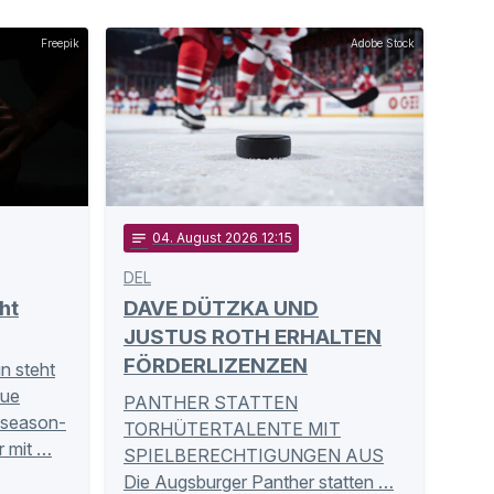
Freepik
Adobe Stock
notes
04
. August 2026 12:15
DEL
ht
DAVE DÜTZKA UND
JUSTUS ROTH ERHALTEN
FÖRDERLIZENZEN
un steht
eue
PANTHER STATTEN
eseason-
TORHÜTERTALENTE MIT
r mit …
SPIELBERECHTIGUNGEN AUS
Die Augsburger Panther statten …