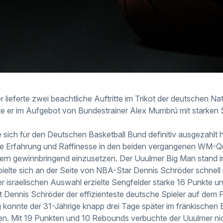
 lieferte zwei beachtliche Auftritte im Trikot der deutschen N
te er im Aufgebot von Bundestrainer Alex Mumbrú mit starken S
 sich für den Deutschen Basketball Bund definitiv ausgezahlt h
e Erfahrung und Raffinesse in den beiden vergangenen WM-Qua
ern gewinnbringend einzusetzen. Der Uuulmer Big Man stand in 
pielte sich an der Seite von NBA-Star Dennis Schröder schnell 
der israelischen Auswahl erzielte Sengfelder starke 16 Punkte
 Dennis Schröder der effizienteste deutsche Spieler auf dem Pa
g konnte der 31-Jährige knapp drei Tage später im fränkische
en. Mit 19 Punkten und 10 Rebounds verbuchte der Uuulmer nic