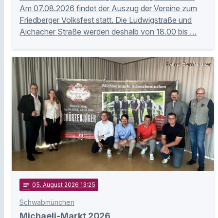
Am 07.08.2026 findet der Auszug der Vereine zum
Friedberger Volksfest statt. Die Ludwigstraße und
Aichacher Straße werden deshalb von 18.00 bis …
Franzi Bernhauser
notes
05
. August 2026 13:25
Schwabmünchen
Michaeli-Markt 2026