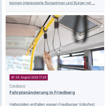
können interessierte Bürgerinnen und Bürger mit …
Freepik
notes
05
. August 2026 17:29
Friedberg
Fahrplanänderung in Friedberg
Haltestellen entfallen wegen Friedberger Volksfest