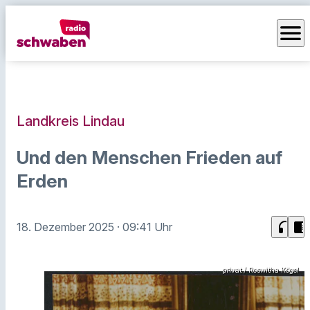
menu
Landkreis Lindau
Und den Menschen Frieden auf
Erden
headphones
chrome_reader_mode
18. Dezember 2025
· 09:41 Uhr
privat / Roswitha Kögel