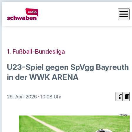
menu
1. Fußball-Bundesliga
U23-Spiel gegen SpVgg Bayreuth
in der WWK ARENA
headphones
chrome_reader_mode
29. April 2026
· 10:08 Uhr
123RF