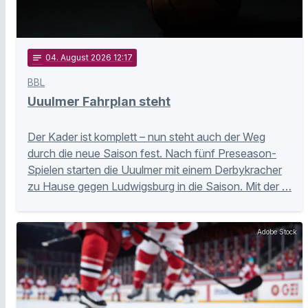
notes
04
. August 2026 12:17
BBL
Uuulmer Fahrplan steht
Der Kader ist komplett – nun steht auch der Weg
durch die neue Saison fest. Nach fünf Preseason-
Spielen starten die Uuulmer mit einem Derbykracher
zu Hause gegen Ludwigsburg in die Saison. Mit der …
Adobe Stock