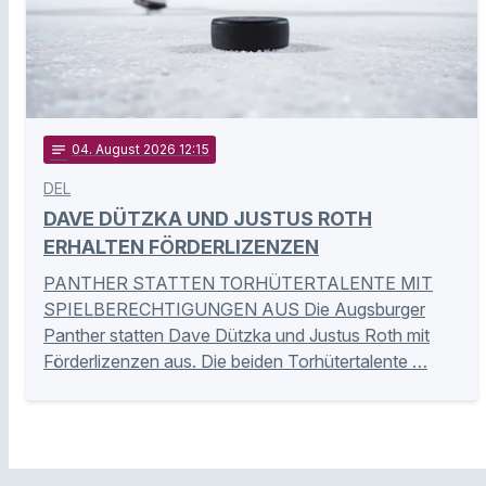
notes
04
. August 2026 12:15
DEL
DAVE DÜTZKA UND JUSTUS ROTH
ERHALTEN FÖRDERLIZENZEN
PANTHER STATTEN TORHÜTERTALENTE MIT
SPIELBERECHTIGUNGEN AUS Die Augsburger
Panther statten Dave Dützka und Justus Roth mit
Förderlizenzen aus. Die beiden Torhütertalente …