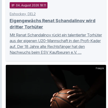
notes
04
. August 2026 18:11
Eishockey, DEL2
Eigengewächs Renat Schandalinov wird
dritter Torhüter
Mit Renat Schandalinov rückt ein talentierter Torhüter
aus der eigenen U20-Mannschaft in den Profi-Kader
auf. Der 18 Jahre alte Rechtsfänger hat den
Nachwuchs beim ESV Kaufbeuren e.V. …
Freepik