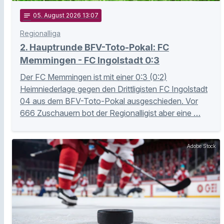
notes
05
. August 2026 13:07
Regionalliga
2. Hauptrunde BFV-Toto-Pokal: FC
Memmingen - FC Ingolstadt 0:3
Der FC Memmingen ist mit einer 0:3 (0:2)
Heimniederlage gegen den Drittligisten FC Ingolstadt
04 aus dem BFV-Toto-Pokal ausgeschieden. Vor
666 Zuschauern bot der Regionalligist aber eine …
Adobe Stock