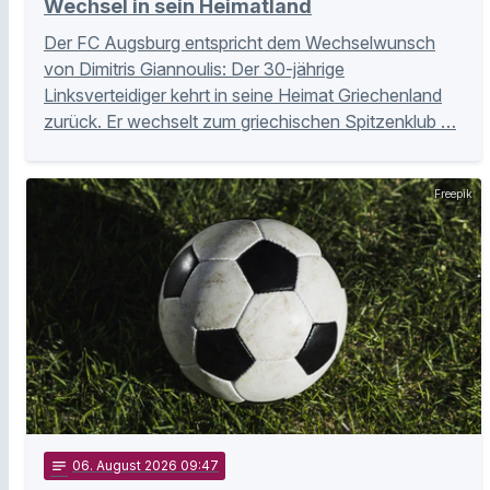
Wechsel in sein Heimatland
Der FC Augsburg entspricht dem Wechselwunsch
von Dimitris Giannoulis: Der 30-jährige
Linksverteidiger kehrt in seine Heimat Griechenland
zurück. Er wechselt zum griechischen Spitzenklub …
Freepik
notes
06
. August 2026 09:47