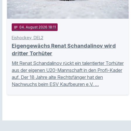
notes
04
. August 2026 18:11
Eishockey, DEL2
Eigengewächs Renat Schandalinov wird
dritter Torhüter
Mit Renat Schandalinov rückt ein talentierter Torhüter
aus der eigenen U20-Mannschaft in den Profi-Kader
auf. Der 18 Jahre alte Rechtsfänger hat den
Nachwuchs beim ESV Kaufbeuren e.V. …