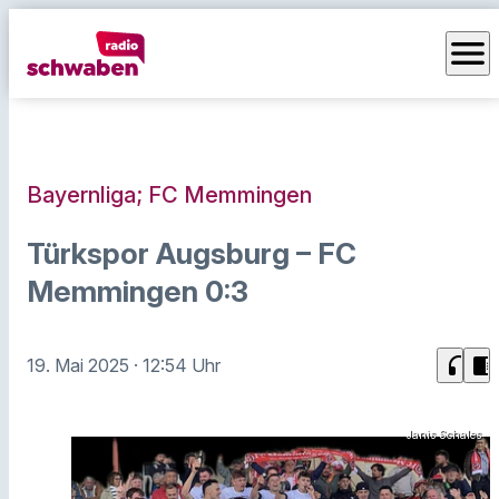
menu
Bayernliga; FC Memmingen
Türkspor Augsburg – FC
Memmingen 0:3
headphones
chrome_reader_mode
19. Mai 2025
· 12:54 Uhr
Janis Schales