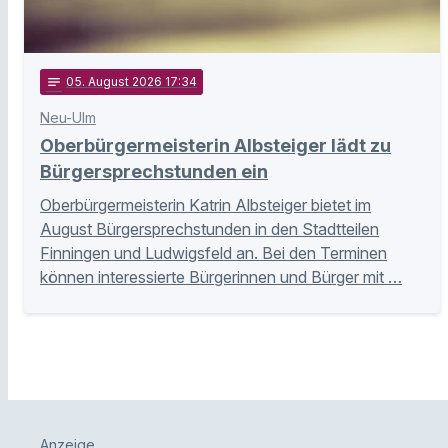
notes
05
. August 2026 17:34
Neu-Ulm
Oberbürgermeisterin Albsteiger lädt zu
Bürgersprechstunden ein
Oberbürgermeisterin Katrin Albsteiger bietet im
August Bürgersprechstunden in den Stadtteilen
Finningen und Ludwigsfeld an. Bei den Terminen
können interessierte Bürgerinnen und Bürger mit …
Anzeige