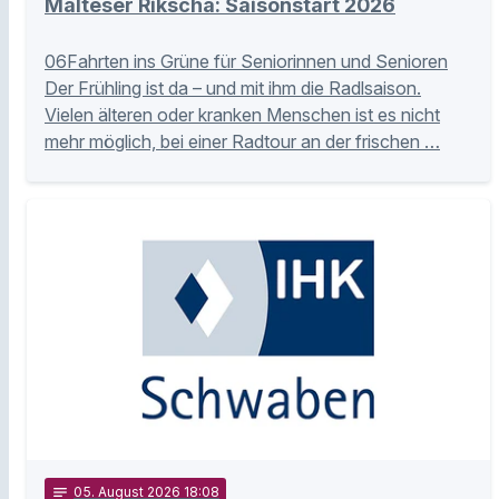
Malteser Rikscha: Saisonstart 2026
06Fahrten ins Grüne für Seniorinnen und Senioren
Der Frühling ist da – und mit ihm die Radlsaison.
Vielen älteren oder kranken Menschen ist es nicht
mehr möglich, bei einer Radtour an der frischen …
notes
05
. August 2026 18:08