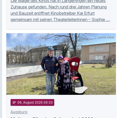
Die Magie des Kinos hat in Langerringen ein neues
Zuhause gefunden. Nach rund drei Jahren Planung
und Bauzeit eröffnet Kinobetreiber Kai Erfurt
gemeinsam mit seinen Theaterleiterinnen – Sophie …
Leonie Weide
notes
06
. August 2026 06:33
Augsburg