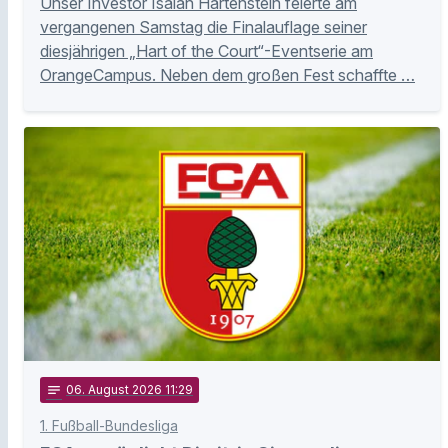
Unser Investor Isaiah Hartenstein feierte am
vergangenen Samstag die Finalauflage seiner
diesjährigen „Hart of the Court“-Eventserie am
OrangeCampus. Neben dem großen Fest schaffte …
notes
06
. August 2026 11:29
1. Fußball-Bundesliga