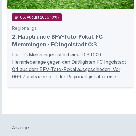
notes
05
. August 2026 13:07
Regionalliga
2. Hauptrunde BFV-Toto-Pokal: FC
Memmingen - FC Ingolstadt 0:3
Der FC Memmingen ist mit einer 0:3 (0:2)
Heimniederlage gegen den Drittligisten FC Ingolstadt
04 aus dem BFV-Toto-Pokal ausgeschieden. Vor
666 Zuschauern bot der Regionalligist aber eine …
Anzeige