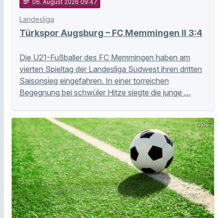
notes
06
. August 2026 09:47
Landesliga
Türkspor Augsburg – FC Memmingen II 3:4
Die U21-Fußballer des FC Memmingen haben am
vierten Spieltag der Landesliga Südwest ihren dritten
Saisonsieg eingefahren. In einer torreichen
Begegnung bei schwüler Hitze siegte die junge …
123RF