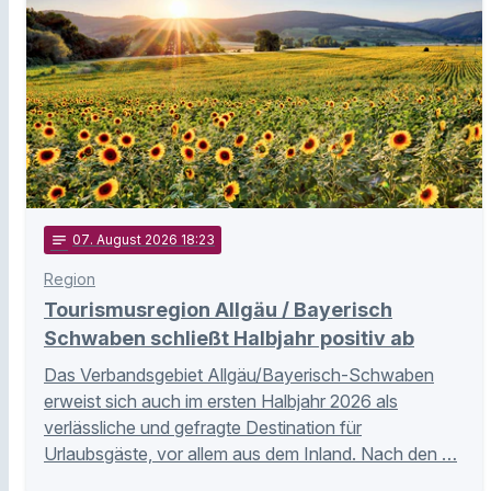
notes
07
. August 2026 18:23
Region
Tourismusregion Allgäu / Bayerisch
Schwaben schließt Halbjahr positiv ab
Das Verbandsgebiet Allgäu/Bayerisch-Schwaben
erweist sich auch im ersten Halbjahr 2026 als
verlässliche und gefragte Destination für
Urlaubsgäste, vor allem aus dem Inland. Nach den …