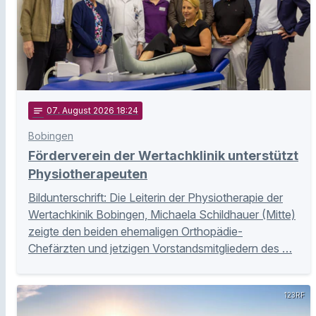
notes
07
. August 2026 18:24
Bobingen
Förderverein der Wertachklinik unterstützt
Physiotherapeuten
Bildunterschrift: Die Leiterin der Physiotherapie der
Wertachkinik Bobingen, Michaela Schildhauer (Mitte)
zeigte den beiden ehemaligen Orthopädie-
Chefärzten und jetzigen Vorstandsmitgliedern des …
123RF