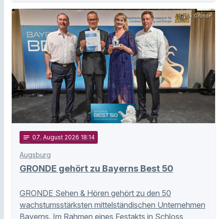
Optik Gronde
notes
07
. August 2026 18:14
Augsburg
GRONDE gehört zu Bayerns Best 50
GRONDE Sehen & Hören gehört zu den 50
wachstumsstärksten mittelständischen Unternehmen
Bayerns. Im Rahmen eines Festakts in Schloss