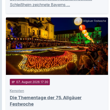
Schleißheim zeichnete Bayerns …
Allgäuer Festwoche
notes
07
. August 2026 17:30
Kempten
Die Thementage der 75. Allgäuer
Festwoche