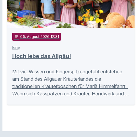
notes
05
. August 2026 12:31
Isny
Hoch lebe das Allgäu!
Mit viel Wissen und Fingerspitzengefühl entstehen
am Stand des Allgäuer Kräuterlandes die
traditionellen Kräuterboschen für Mariä Himmelfahrt.
Wenn sich Kässpatzen und Kräuter, Handwerk und …