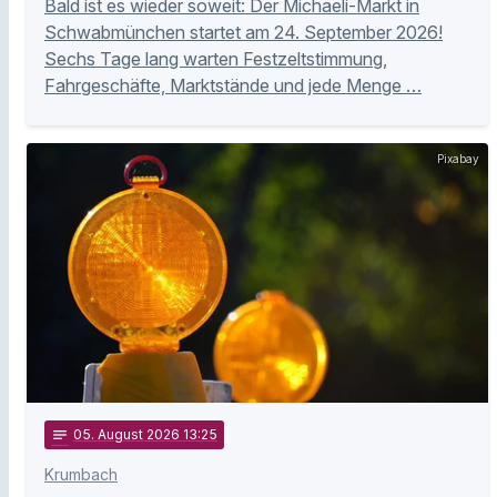
Bald ist es wieder soweit: Der Michaeli-Markt in
Schwabmünchen startet am 24. September 2026!
Sechs Tage lang warten Festzeltstimmung,
Fahrgeschäfte, Marktstände und jede Menge …
Pixabay
notes
05
. August 2026 13:25
Krumbach