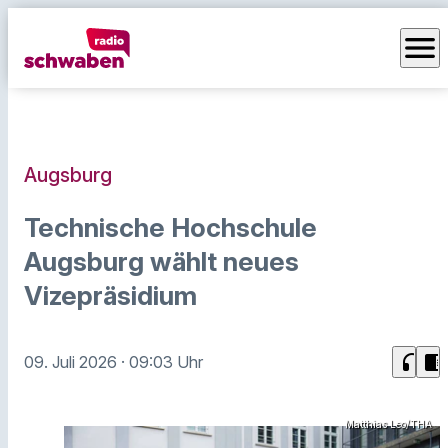
menu
Augsburg
Technische Hochschule
Augsburg wählt neues
Vizepräsidium
headphones
chrome_reader_mode
09. Juli 2026
· 09:03 Uhr
Matthias Leo/THA