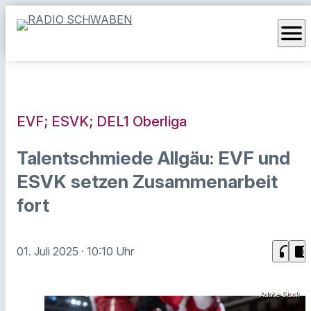
menu
EVF; ESVK; DEL1 Oberliga
Talentschmiede Allgäu: EVF und
ESVK setzen Zusammenarbeit
fort
headphones
chrome_reader_mode
01. Juli 2025
· 10:10 Uhr
Adobe Stock