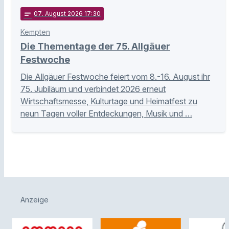
notes
07
. August 2026 17:30
Kempten
Die Thementage der 75. Allgäuer
Festwoche
Die Allgäuer Festwoche feiert vom 8.-16. August ihr
75. Jubiläum und verbindet 2026 erneut
Wirtschaftsmesse, Kulturtage und Heimatfest zu
neun Tagen voller Entdeckungen, Musik und …
Anzeige