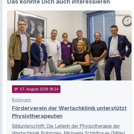
Das könnte Dich auch interessieren
Doris Wiedemann
notes
07
. August 2026 18:24
Bobingen
Förderverein der Wertachklinik unterstützt
Physiotherapeuten
Bildunterschrift: Die Leiterin der Physiotherapie der
Wertachkinik Bobingen, Michaela Schildhauer (Mitte)