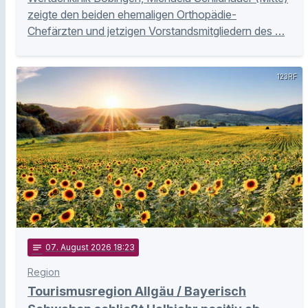
zeigte den beiden ehemaligen Orthopädie-
Chefärzten und jetzigen Vorstandsmitgliedern des …
123RF
notes
07
. August 2026 18:23
Region
Tourismusregion Allgäu / Bayerisch