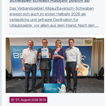
Schwaben schließt Halbjahr positiv ab
Das Verbandsgebiet Allgäu/Bayerisch-Schwaben
erweist sich auch im ersten Halbjahr 2026 als
verlässliche und gefragte Destination für
Urlaubsgäste, vor allem aus dem Inland. Nach den …
Optik Gronde
notes
07
. August 2026 18:14