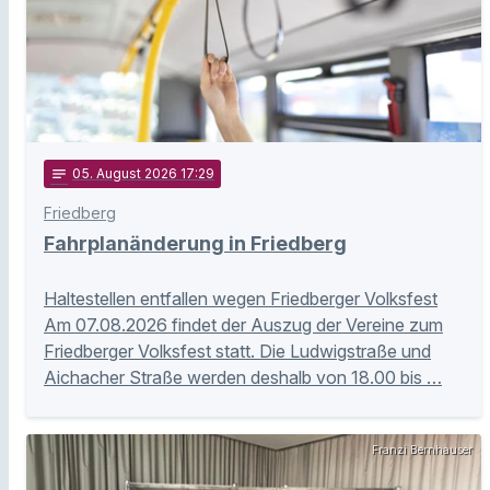
notes
05
. August 2026 17:29
Friedberg
Fahrplanänderung in Friedberg
Haltestellen entfallen wegen Friedberger Volksfest
Am 07.08.2026 findet der Auszug der Vereine zum
Friedberger Volksfest statt. Die Ludwigstraße und
Aichacher Straße werden deshalb von 18.00 bis …
Franzi Bernhauser