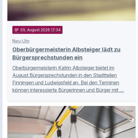
notes
05
. August 2026 17:34
Neu-Ulm
Oberbürgermeisterin Albsteiger lädt zu
Bürgersprechstunden ein
Oberbürgermeisterin Katrin Albsteiger bietet im
August Bürgersprechstunden in den Stadtteilen
Finningen und Ludwigsfeld an. Bei den Terminen
können interessierte Bürgerinnen und Bürger mit …
Freepik