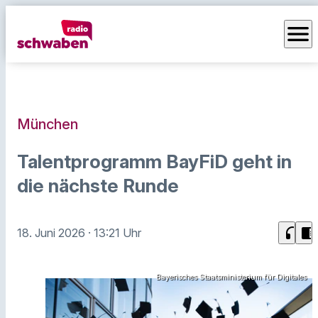
menu
München
Talentprogramm BayFiD geht in
die nächste Runde
headphones
chrome_reader_mode
18. Juni 2026
· 13:21 Uhr
Bayerisches Staatsministerium für Digitales