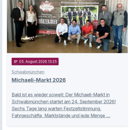
notes
05
. August 2026 13:25
Schwabmünchen
Michaeli-Markt 2026
Bald ist es wieder soweit: Der Michaeli-Markt in
Schwabmünchen startet am 24. September 2026!
Sechs Tage lang warten Festzeltstimmung,
Fahrgeschäfte, Marktstände und jede Menge …