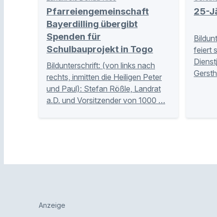
Pfarreiengemeinschaft
25-Jä
Bayerdilling übergibt
Spenden für
Bildun
Schulbauprojekt in Togo
feiert 
Dienst
Bildunterschrift: (von links nach
Gersth
rechts, inmitten die Heiligen Peter
und Paul): Stefan Rößle, Landrat
a.D. und Vorsitzender von 1000 …
Anzeige