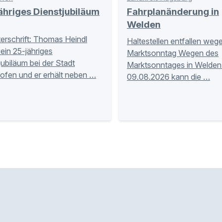
hriges Dienstjubiläum
Fahrplanänderung in
Welden
terschrift: Thomas Heindl
Haltestellen entfallen weg
sein 25-jähriges
Marktsonntag Wegen des
jubiläum bei der Stadt
Marktsonntages in Welde
ofen und er erhält neben …
09.08.2026 kann die …