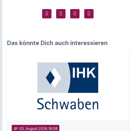
Das könnte Dich auch interessieren
notes
05
. August 2026 18:08