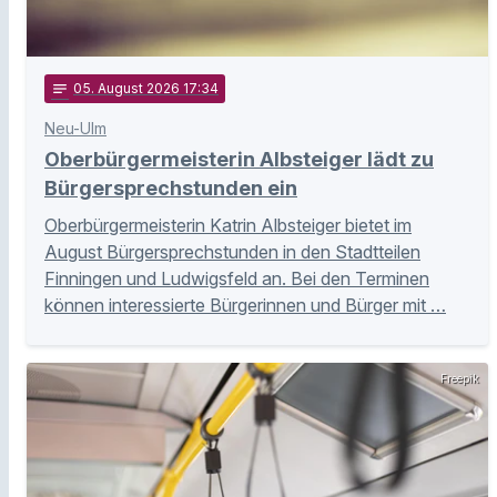
notes
05
. August 2026 17:34
Neu-Ulm
Oberbürgermeisterin Albsteiger lädt zu
Bürgersprechstunden ein
Oberbürgermeisterin Katrin Albsteiger bietet im
August Bürgersprechstunden in den Stadtteilen
Finningen und Ludwigsfeld an. Bei den Terminen
können interessierte Bürgerinnen und Bürger mit …
Freepik