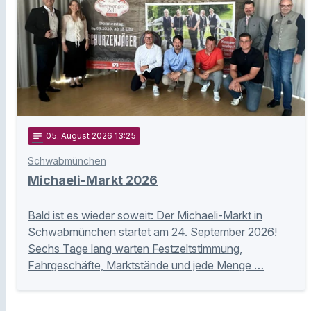
notes
05
. August 2026 13:25
Schwabmünchen
Michaeli-Markt 2026
Bald ist es wieder soweit: Der Michaeli-Markt in
Schwabmünchen startet am 24. September 2026!
Sechs Tage lang warten Festzeltstimmung,
Fahrgeschäfte, Marktstände und jede Menge …