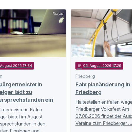
Pixabay
. August 2026 17:34
notes
05
. August 2026 17:29
m
Friedberg
bürgermeisterin
Fahrplanänderung in
eiger lädt zu
Friedberg
ersprechstunden ein
Haltestellen entfallen weg
Friedberger Volksfest Am
rgermeisterin Katrin
07.08.2026 findet der Aus
iger bietet im August
Vereine zum Friedberger 
sprechstunden in den
eilen Finningen und …