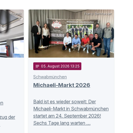
Freepik
Franzi Bernhauser
notes
05
. August 2026 13:25
Schwabmünchen
Michaeli-Markt 2026
Bald ist es wieder soweit: Der
en
Michaeli-Markt in Schwabmünchen
startet am 24. September 2026!
zug der
Sechs Tage lang warten …
…