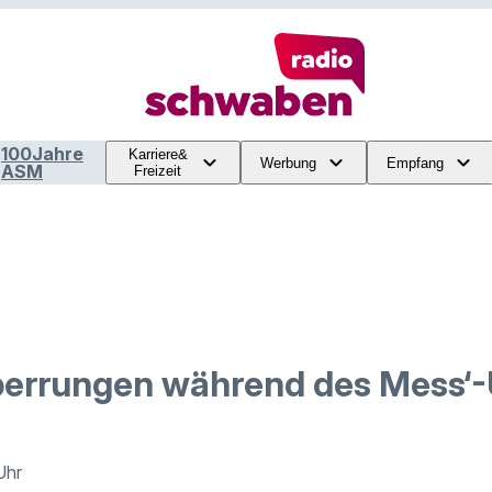
100Jahre
Karriere&
Werbung
Empfang
ASM
Freizeit
perrungen während des Mess‘
Uhr