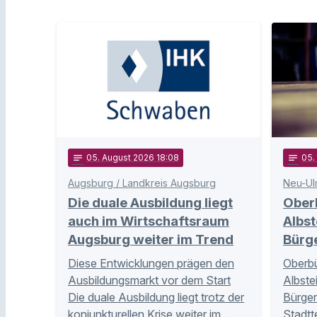
notes
05
. August 2026 18:08
notes
05
Augsburg / Landkreis Augsburg
Neu-Ul
Die duale Ausbildung liegt
Ober
auch im Wirtschaftsraum
Albst
Augsburg weiter im Trend
Bürg
Diese Entwicklungen prägen den
Oberbü
Ausbildungsmarkt vor dem Start
Albste
Die duale Ausbildung liegt trotz der
Bürger
konjunkturellen Krise weiter im …
Stadtt