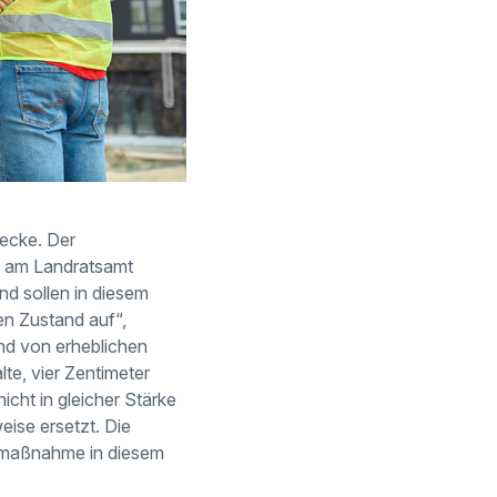
ecke. Der
s am Landratsamt
nd sollen in diesem
en Zustand auf“,
nd von erheblichen
te, vier Zentimeter
cht in gleicher Stärke
ise ersetzt. Die
aumaßnahme in diesem