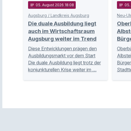
notes
05
. August 2026 18:08
notes
05
Augsburg / Landkreis Augsburg
Neu-Ul
Die duale Ausbildung liegt
Ober
auch im Wirtschaftsraum
Albst
Augsburg weiter im Trend
Bürg
Diese Entwicklungen prägen den
Oberbü
Ausbildungsmarkt vor dem Start
Albste
Die duale Ausbildung liegt trotz der
Bürger
konjunkturellen Krise weiter im …
Stadtt