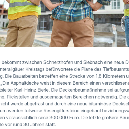
9 bekommt zwischen Schnerzhofen und Siebnach eine neue D
terallgäuer Kreistags befürwortete die Pläne des Tiefbauamt
g. Die Bauarbeiten betreffen eine Strecke von 1,8 Kilometern u
. „Die Asphaltdecke weist in diesem Bereich einen verschlissen
tsleiter Karl-Heinz Eierle. Die Deckenbaumaßnahme sei aufgru
ng, Flickstellen und ausgemagerten Bereichen notwendig. Die al
icht werde abgefräst und durch eine neue bituminöse Deckschi
ern werden teilweise Rasengittersteine eingebaut beziehungswe
gen voraussichtlich circa 300.000 Euro. Die letzte größere B
rle vor rund 30 Jahren statt.