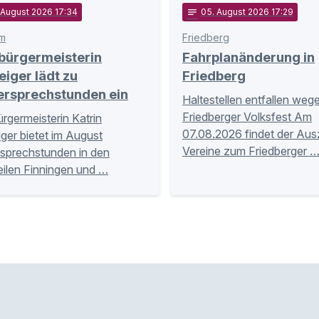
. August 2026 17:34
notes
05
. August 2026 17:29
m
Friedberg
bürgermeisterin
Fahrplanänderung in
eiger lädt zu
Friedberg
ersprechstunden ein
Haltestellen entfallen weg
Friedberger Volksfest Am
rgermeisterin Katrin
07.08.2026 findet der Aus
iger bietet im August
Vereine zum Friedberger 
sprechstunden in den
eilen Finningen und …