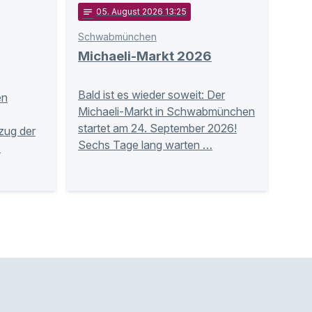
notes
05
. August 2026 13:25
Schwabmünchen
Michaeli-Markt 2026
Bald ist es wieder soweit: Der
en
Michaeli-Markt in Schwabmünchen
startet am 24. September 2026!
zug der
Sechs Tage lang warten …
…