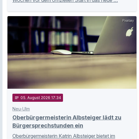
Wochen vor dem offiziellen Start in das neue …
Pixabay
notes
05
. August 2026 17:34
Neu-Ulm
Oberbürgermeisterin Albsteiger lädt zu
Bürgersprechstunden ein
Oberbürgermeisterin Katrin Albsteiger bietet im