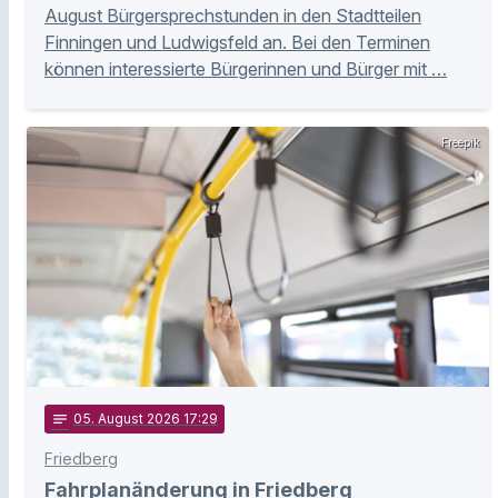
August Bürgersprechstunden in den Stadtteilen
Finningen und Ludwigsfeld an. Bei den Terminen
können interessierte Bürgerinnen und Bürger mit …
Freepik
notes
05
. August 2026 17:29
Friedberg
Fahrplanänderung in Friedberg