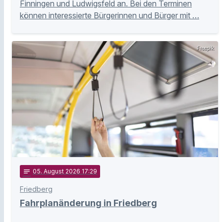
Finningen und Ludwigsfeld an. Bei den Terminen
können interessierte Bürgerinnen und Bürger mit …
Freepik
notes
05
. August 2026 17:29
Friedberg
Fahrplanänderung in Friedberg