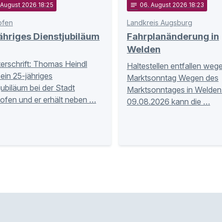
 August 2026 18:25
notes
06
. August 2026 18:23
ofen
Landkreis Augsburg
hriges Dienstjubiläum
Fahrplanänderung in
Welden
terschrift: Thomas Heindl
Haltestellen entfallen weg
sein 25-jähriges
Marktsonntag Wegen des
jubiläum bei der Stadt
Marktsonntages in Welde
ofen und er erhält neben …
09.08.2026 kann die …