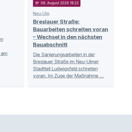
notes
06
. August 2026 18:22
Neu-Ulm
Breslauer Straße:
Bauarbeiten schreiten voran
– Wechsel in den nächsten
en
Bauabschnitt
n am
Die Sanierungsarbeiten in der
Breslauer Straße im Neu-Ulmer
Stadtteil Ludwigsfeld schreiten
voran. Im Zuge der Maßnahme …