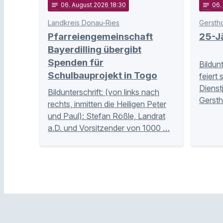
notes
06
. August 2026 18:30
notes
06
.
Landkreis Donau-Ries
Gersth
Pfarreiengemeinschaft
25-Jä
Bayerdilling übergibt
Spenden für
Bildun
Schulbauprojekt in Togo
feiert 
Dienst
Bildunterschrift: (von links nach
Gersth
rechts, inmitten die Heiligen Peter
und Paul): Stefan Rößle, Landrat
a.D. und Vorsitzender von 1000 …