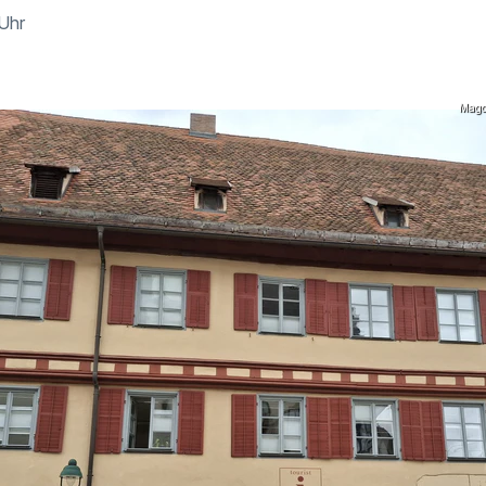
 Uhr
Magd