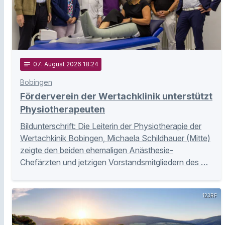
notes
07
. August 2026 18:24
Bobingen
Förderverein der Wertachklinik unterstützt
Physiotherapeuten
Bildunterschrift: Die Leiterin der Physiotherapie der
Wertachkinik Bobingen, Michaela Schildhauer (Mitte)
zeigte den beiden ehemaligen Anästhesie-
Chefärzten und jetzigen Vorstandsmitgliedern des …
123RF