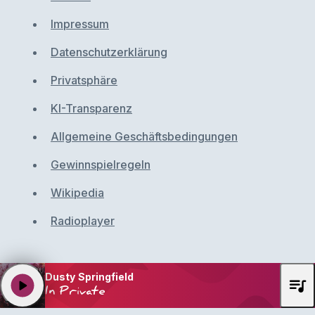
Impressum
Datenschutzerklärung
Privatsphäre
KI-Transparenz
Allgemeine Geschäftsbedingungen
Gewinnspielregeln
Wikipedia
Radioplayer
Dusty Springfield
queue_music
play_arrow
In Private