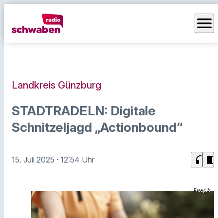
menu
Landkreis Günzburg
STADTRADELN: Digitale
Schnitzeljagd „Actionbound“
headphones
chrome_reader_mode
15. Juli 2025
· 12:54 Uhr
Freepik