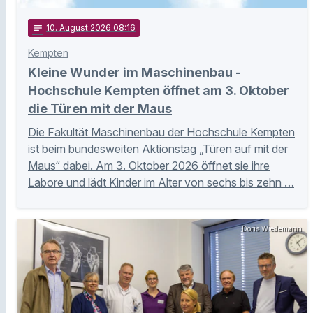
notes
10
. August 2026 08:16
Kempten
Kleine Wunder im Maschinenbau -
Hochschule Kempten öffnet am 3. Oktober
die Türen mit der Maus
Die Fakultät Maschinenbau der Hochschule Kempten
ist beim bundesweiten Aktionstag „Türen auf mit der
Maus“ dabei. Am 3. Oktober 2026 öffnet sie ihre
Labore und lädt Kinder im Alter von sechs bis zehn …
Doris Wiedemann