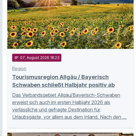
notes
07
. August 2026 18:23
Region
Tourismusregion Allgäu / Bayerisch
Schwaben schließt Halbjahr positiv ab
Das Verbandsgebiet Allgäu/Bayerisch-Schwaben
erweist sich auch im ersten Halbjahr 2026 als
verlässliche und gefragte Destination für
Urlaubsgäste, vor allem aus dem Inland. Nach den …