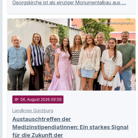
Georgskirche ist als einziger Monumentalbau aus …
Gesundheitsregionplus
notes
06
. August 2026 09:59
Landkreis Günzburg
Austauschtreffen der
Medizinstipendiatinnen: Ein starkes Signal
für die Zukunft der