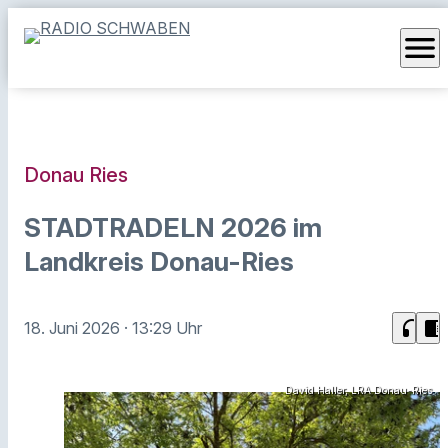
menu
Donau Ries
STADTRADELN 2026 im
Landkreis Donau-Ries
headphones
chrome_reader_mode
18. Juni 2026
· 13:29 Uhr
David Haller, LRA Donau-Ries