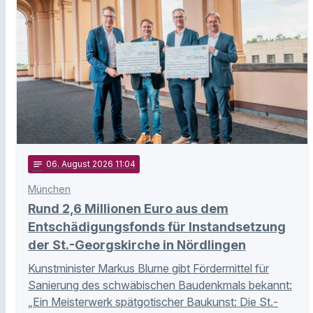
notes
06
. August 2026 11:04
München
Rund 2,6 Millionen Euro aus dem
Entschädigungsfonds für Instandsetzung
der St.-Georgskirche in Nördlingen
Kunstminister Markus Blume gibt Fördermittel für
Sanierung des schwäbischen Baudenkmals bekannt:
„Ein Meisterwerk spätgotischer Baukunst: Die St.-