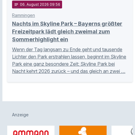
notes
06
. August 2026 09:56
Rammingen
Nachts im Skyline Park – Bayerns größter
Freizeitpark lädt gleich zweimal zum
Sommerhighlight ein
Wenn der Tag langsam zu Ende geht und tausende
Lichter den Park erstrahlen lassen, beginnt im Skyline
Park eine ganz besondere Zeit: Skyline Park bei
Nacht kehrt 2026 zurück – und das gleich an zwei …
Anzeige