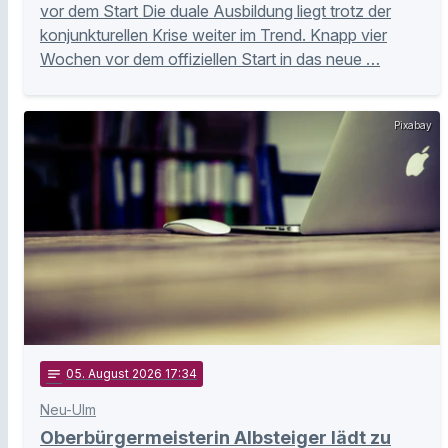
vor dem Start Die duale Ausbildung liegt trotz der
konjunkturellen Krise weiter im Trend. Knapp vier
Wochen vor dem offiziellen Start in das neue …
Pixabay
notes
05
. August 2026 17:34
Neu-Ulm
Oberbürgermeisterin Albsteiger lädt zu